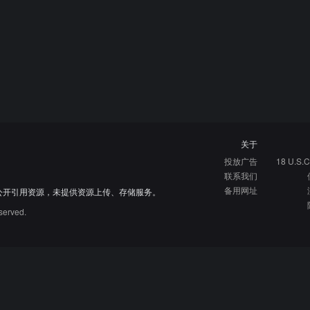
关于
投放广告
18 U.S.C
联系我们
备用网址
公开引用资源，未提供资源上传、存储服务。
served.
硬核指南
免费资源库
资源网