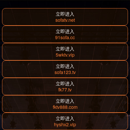
立即进入
sofatv.net
立即进入
91sofa.cc
立即进入
5wktv.vip
立即进入
sofa123.tv
立即进入
fk77.tv
立即进入
fktv888.com
立即进入
hyshx2.vip