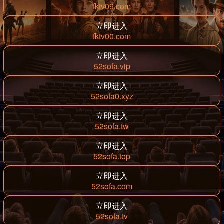
fktv09.com
立即进入
fktv00.com
立即进入
52sofa.vip
立即进入
52sofa0.xyz
立即进入
52sofa.tw
立即进入
52sofa.top
立即进入
52sofa.com
立即进入
52sofa.tv