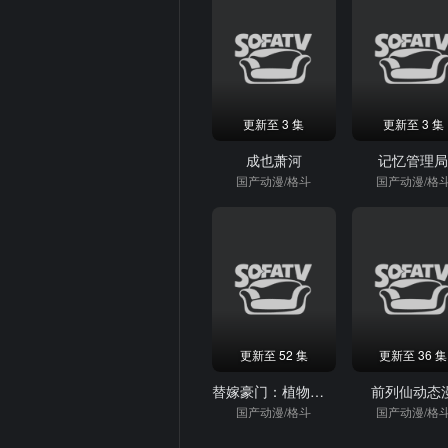
更新至 3 集
更新至 3 集
成也萧河
记忆管理
国产动漫/格斗
国产动漫/格
更新至 52 集
更新至 36 集
替嫁豪门：植物人老公超会撩动态漫画
前列仙动态
国产动漫/格斗
国产动漫/格