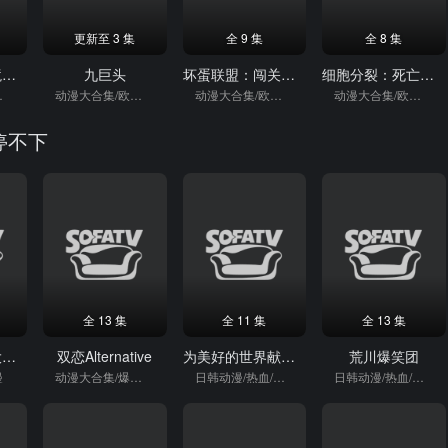
更新至 3 集
全 9 集
全 8 集
星球大战：幻境第三季
九巨头
坏蛋联盟：闯关大行动
细胞分裂：死亡监视
漫/少女
动漫大合集/欧美动漫/少女
动漫大合集/欧美动漫/少女
动漫大合集/欧美动漫/少女
停不下
全 13 集
全 11 集
全 13 集
希望的力量～大人的光之美少女23
双恋Alternative
为美好的世界献上祝福！
荒川爆笑团
漫
动漫大合集/爆笑/日本动漫
日韩动漫/热血/魔幻动漫/爆笑
日韩动漫/热血/爆笑