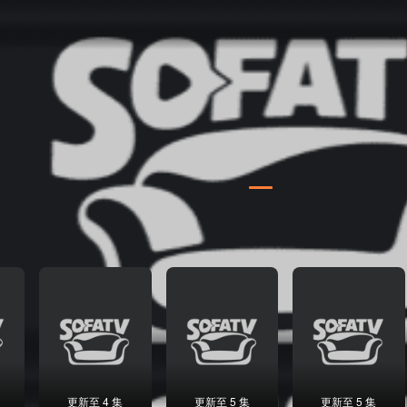
更新至 4 集
更新至 5 集
更新至 5 集