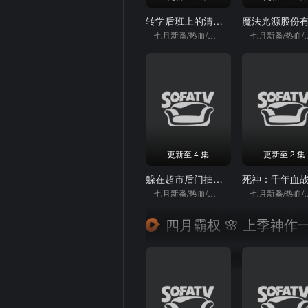
转学后班上的清纯可爱美少女，竟是小时候玩在一起的哥儿们
七月新番/热血/日本动漫
七月新番/热
更新至 4 集
更新至 2 集
躲在超市后门抽烟的两人
七月新番/热血/日本动漫
七月新番/热
四月霸权 🌸 上季神作