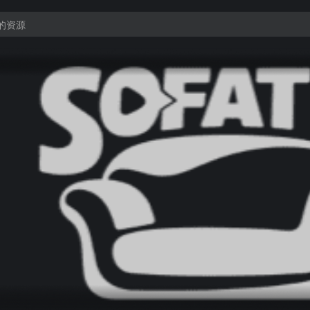
清动漫持续更新 - 沙发TV