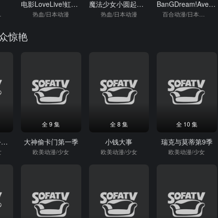
电影LoveLive!虹咲学园校园偶像同好会完结篇第1章
魔法少女小圆起始的物语&永远的物语TV剪辑版
BanGDream!AveMujica
本动漫
热血/日本动漫
热血/日本动漫
百合动漫/日本动漫
小众惊艳
全 9 集
全 8 集
全 10 集
希瑞与非凡的公主们第二季
大神偷卡门第一季
小钱大事
瑞克与莫蒂第9季
女
欧美动漫/少女
欧美动漫/少女
欧美动漫/少女