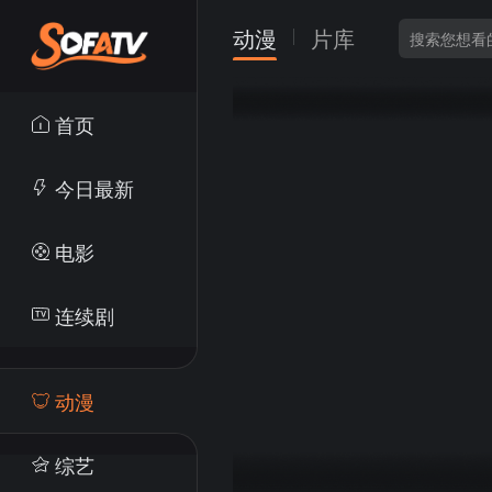
动漫
片库
动漫 - 热门国漫日漫新番在线观看，高
首页
今日最新
电影
连续剧
动漫
综艺