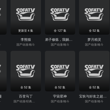
更新至 4 集
全 127 集
全 52 集
局
李熊猫
弟子修炼，我躺平！动态漫画第2季
梦月精灵
斗
国产动漫/格斗
国产动漫/格斗
国产动漫/格斗
全 52 集
全 52 集
全 52 集
漫
百变马丁
宇宙星神
宝狄与好友之超能源星战
斗
国产动漫/经典国漫/格斗
国产动漫/格斗
国产动漫/格斗