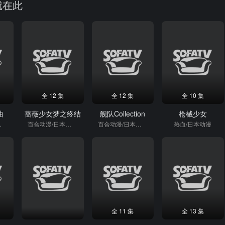
就在此
全 12 集
全 12 集
全 10 集
曲
蔷薇少女梦之终结
舰队Collection
枪械少女
本动漫
百合动漫/日本动漫
百合动漫/日本动漫
热血/日本动漫
全 11 集
全 13 集