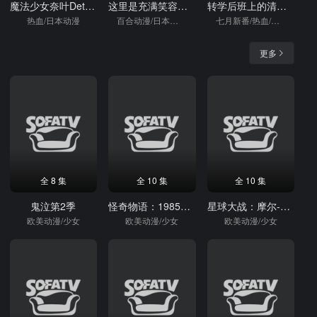
魔法少女奈叶Detonation
这里是充满笑容的职场。
转学后班上的清纯可爱美少女，竟是小时候玩在一起的哥儿们
热血/日本动漫
百合动漫/日本动漫
七月新番/热血/日本动漫
更多
全 8 集
全 10 集
全 10 集
鬼泣第2季
怪奇物语：1985故事集
星球大战：摩尔-暗影之王
欧美动漫/少女
欧美动漫/少女
欧美动漫/少女