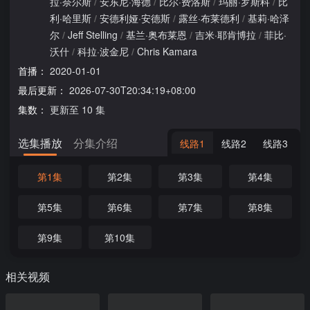
拉·奈尔斯
/
安东尼·海德
/
比尔·费洛斯
/
玛丽·罗斯科
/
比
利·哈里斯
/
安德利娅·安德斯
/
露丝·布莱德利
/
基莉·哈泽
尔
/
Jeff Stelling
/
基兰·奥布莱恩
/
吉米·耶肯博拉
/
菲比·
沃什
/
科拉·波金尼
/
Chris Kamara
首播：
2020-01-01
最后更新：
2026-07-30T20:34:19+08:00
集数：
更新至 10 集
选集播放
分集介绍
线路1
线路2
线路3
第1集
第2集
第3集
第4集
第5集
第6集
第7集
第8集
第9集
第10集
相关视频