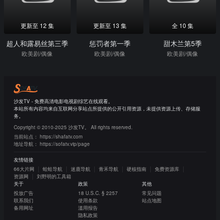
更新至 12 集
更新至 13 集
全 10 集
超人和露易丝第三季
惩罚者第一季
甜木兰第5季
欧美剧/偶像
欧美剧/偶像
欧美剧/偶像
沙发TV - 免费高清电影电视剧综艺在线观看。
本站所有内容均来自互联网分享站点所提供的公开引用资源，未提供资源上传、存储服
务。
Copyright © 2010-2025 沙发TV。 All rights reserved.
当前站点：
https://shafatv.com
地址导航：
https://sofatv.vip/page
友情链接
66大片网
蛙蛙导航
迷鹿导航
青禾导航
硬核指南
免费资源库
资源网
刘野明的工具箱
关于
政策
其他
投放广告
18 U.S.C. § 2257
常见问题
联系我们
使用条款
站点地图
备用网址
滥用报告
隐私政策