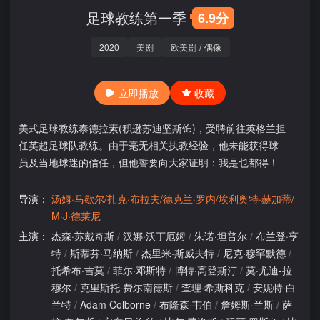
足球教练第一季
6.9分
2020
美剧
欧美剧
/
偶像
立即播放
收藏
美式足球教练泰德拉素(积逊苏迪坚斯饰)，受聘前往英格兰担
任英超足球队教练。由于毫无相关执教经验，他未能获得球
员及当地球迷的信任，但他誓要向大家证明：我是乜都得！
导演：
汤姆·马歇尔/扎克·布拉夫/德克兰·罗内/埃利奥特·赫加蒂/
M·J·德莱尼
主演：
杰森·苏戴奇斯
/
汉娜·沃丁厄姆
/
朱诺·坦普尔
/
布兰登·亨
特
/
斯蒂芬·马纳斯
/
杰里米·斯威夫特
/
尼克·穆罕默德
/
托希布·吉莫
/
菲尔·邓斯特
/
博特·高登斯汀
/
莫·尤迪-拉
穆尔
/
克里斯托·费尔南德斯
/
查理·希斯科克
/
安妮特·白
兰特
/
Adam Colborne
/
布隆森·韦伯
/
詹姆斯·兰斯
/
萨