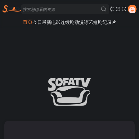
首页
今日最新
电影
连续剧
动漫
综艺
短剧
纪录片