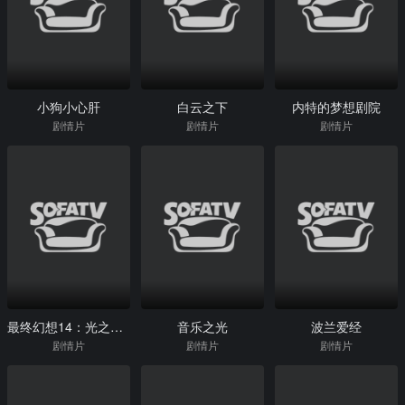
小狗小心肝
白云之下
内特的梦想剧院
剧情片
剧情片
剧情片
最终幻想14：光之老爸剧场版
音乐之光
波兰爱经
剧情片
剧情片
剧情片