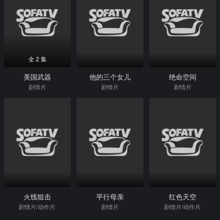
全 2 集
美国武器
他的三个女儿
绝命空间
剧情片
剧情片
剧情片
火线狙击
平行母亲
红色天空
剧情片/动作片
剧情片
剧情片/动作片