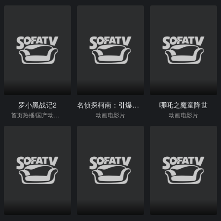
罗小黑战记2
名侦探柯南：引爆摩天楼
哪吒之魔童降世
首页热播/国产动漫/动画电影片
动画电影片
动画电影片