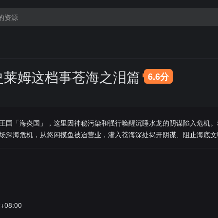
史莱姆这档事苍海之泪篇
6.6分
王国「海炎国」，这里因神秘污染和强行唤醒沉睡水龙的阴谋陷入危机。
场深海危机，从悠闲摸鱼被迫营业，潜入苍海深处揭开阴谋、阻止海底文
2+08:00