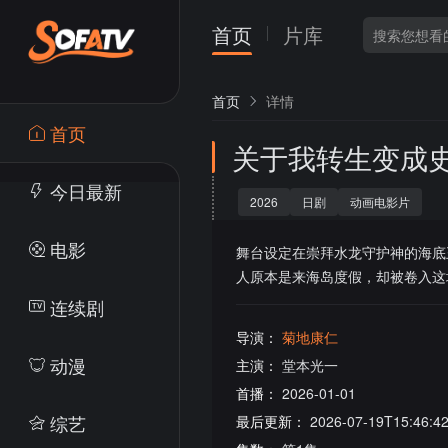
首页
片库
首页
详情
首页
关于我转生变成
今日最新
2026
日剧
动画电影片
电影
舞台设定在崇拜水龙守护神的海底
人原本是来海岛度假，却被卷入这
连续剧
导演：
菊地康仁
动漫
主演：
堂本光一
首播：
2026-01-01
综艺
最后更新：
2026-07-19T15:46:4