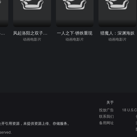
鬼太郎诞生咯咯咯之谜
风起洛阳之双子追凶
一人之下·锈铁重现
猎魔人：深渊海妖
动画电影片
动画电影片
动画电影片
关于
投放广告
18 U.S.C
联系我们
备用网址
公开引用资源，未提供资源上传、存储服务。
served.