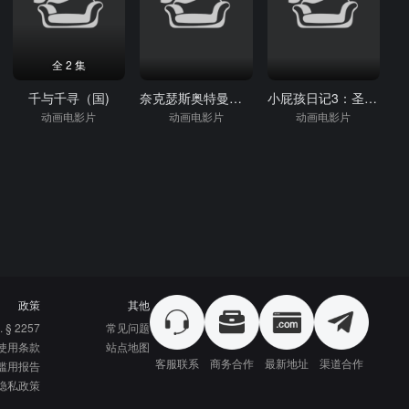
全 2 集
千与千寻（国)
奈克瑟斯奥特曼剧场版
小屁孩日记3：圣诞大惊喜
动画电影片
动画电影片
动画电影片
政策
其他
. § 2257
常见问题
使用条款
站点地图
客服联系
商务合作
最新地址
渠道合作
滥用报告
隐私政策