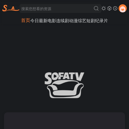
首页
今日最新
电影
连续剧
动漫
综艺
短剧
纪录片