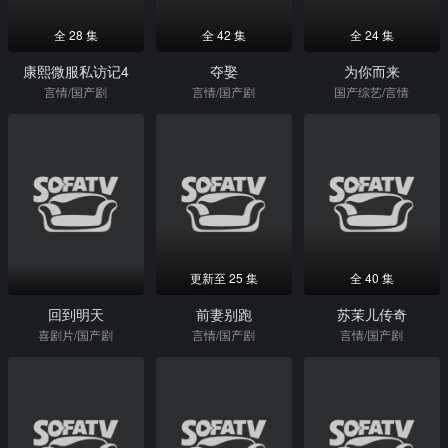
全 28 集
全 42 集
全 24 集
康熙微服私访记4
夺娶
为你而来
言情/国产剧
言情/国产剧
国产综艺/言情
更新至 25 集
全 40 集
回到明天
前妻别跑
苏茉儿传奇
喜剧片/国产剧
言情/国产剧
言情/国产剧