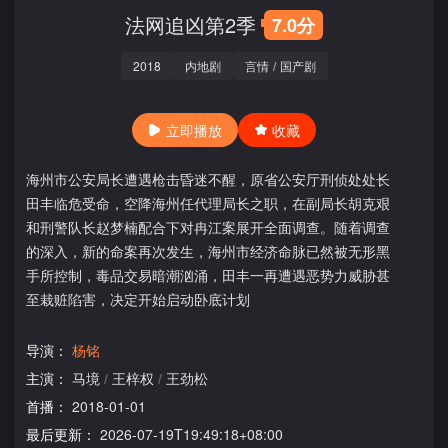
法网追凶第2季
7.0分
2018
内地剧
言情
/
国产剧
立即播放
收藏
海州市公安局长遭遇枪击昏迷不醒，原省公安厅刑侦处处长
田丰临危受命，空降海州任代理局长之职，在副局长胡克艰
和刑警队长赵梦楠配合下对冉江案展开全面调查。随着调查
的深入，新的命案再次发生，海州市经济命脉已然被无形黑
手所控制，毒品交易暗潮汹涌，田丰一再遭遇恶势力威胁甚
至栽赃陷害，决定开始启动卧底计划
导演：
杨铭
主演：
马境
/
王梓权
/
王劲松
首播：
2018-01-01
最后更新：
2026-07-19T19:49:18+08:00