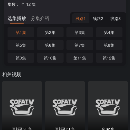
集数：
全 12 集
选集播放
分集介绍
线路1
线路2
线路3
第1集
第2集
第3集
第4集
第5集
第6集
第7集
第8集
第9集
第10集
第11集
第12集
相关视频
更新至 20 集
更新至 61 集
全 32 集