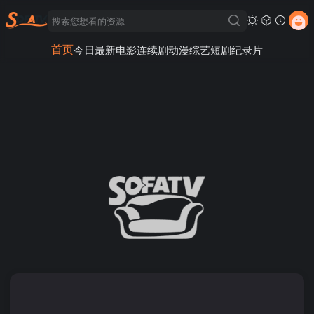
首页
今日最新
电影
连续剧
动漫
综艺
短剧
纪录片