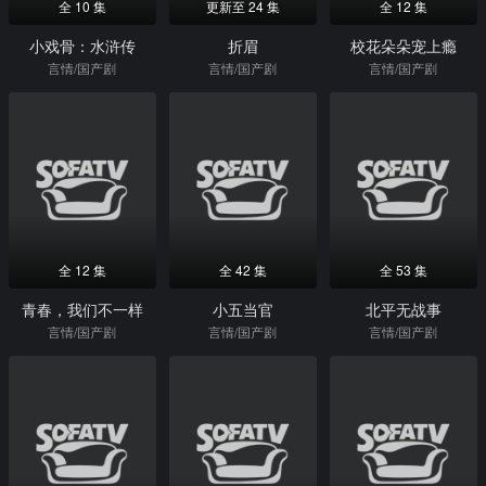
全 10 集
更新至 24 集
全 12 集
小戏骨：水浒传
折眉
校花朵朵宠上瘾
言情/国产剧
言情/国产剧
言情/国产剧
全 12 集
全 42 集
全 53 集
青春，我们不一样
小五当官
北平无战事
言情/国产剧
言情/国产剧
言情/国产剧