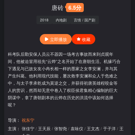
唐砖
6.5分
2018
内地剧
言情
/
国产剧
立即播放
收藏
科考队后勤安保人员云不器因一场考古事故而来到贞观年
间，他被迫冒用祖先“云烨”之名开始了在唐朝生活。机缘巧合
下遇见与已故女友小冉长相一样的墨家之女李安澜，并与其
产生纠葛。他利用现代技能，屡次救李安澜和众人于危难之
中，与太子李承乾成为莫逆之交，并获得初唐英雄程咬金等
人的赏识，然而却无意中卷入了权臣侯君集精心编制的巨大
阴谋中，拿了唐朝剧本的云烨在历史的洪流中该如何选择
呢？
导演：
祝东宁
主演：
张佳宁
/
王天辰
/
张智尧
/
袁咏仪
/
王文杰
/
于子洋
/
王