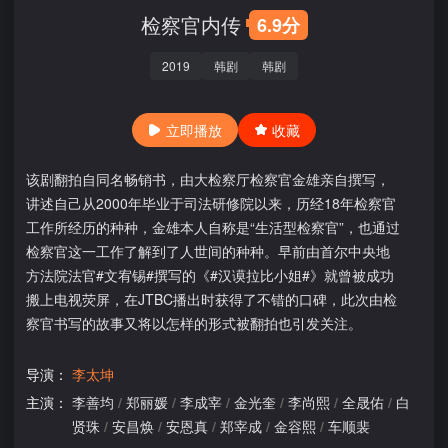
检察官内传
6.9分
2019
韩剧
韩剧
立即播放
收藏
该剧翻拍自同名畅销书，由大检察厅检察官金雄亲自撰写，
讲述自己从2000年毕业于司法研修院以来，历经18年检察官
工作所经历的种种，金雄本人自称是“生活型检察官”，也通过
检察官这一工作了解到了人世间的种种。早前由首尔中央地
方法院法官#文宥锡#撰写的《#汉谟拉比小姐#》就曾被成功
搬上电视荧屏，在JTBC播出时获得了不错的口碑，此次由检
察官书写的故事又将以怎样的形式被翻拍也引发关注。
导演：
李太坤
主演：
李善均
/
郑丽媛
/
李成宰
/
金光奎
/
李尚熙
/
全晟佑
/
白
贤珠
/
安昌焕
/
安恩真
/
郑宰成
/
金容熙
/
车顺裴