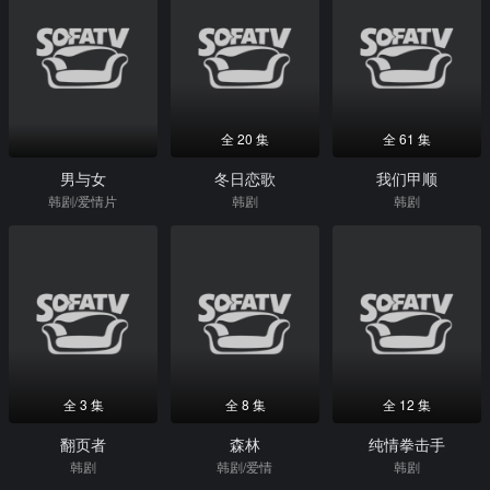
全 20 集
全 61 集
男与女
冬日恋歌
我们甲顺
韩剧/爱情片
韩剧
韩剧
全 3 集
全 8 集
全 12 集
翻页者
森林
纯情拳击手
韩剧
韩剧/爱情
韩剧