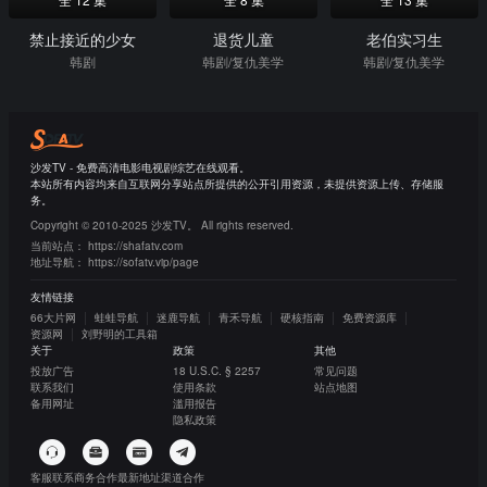
禁止接近的少女
退货儿童
老伯实习生
韩剧
韩剧/复仇美学
韩剧/复仇美学
沙发TV - 免费高清电影电视剧综艺在线观看。
本站所有内容均来自互联网分享站点所提供的公开引用资源，未提供资源上传、存储服
务。
Copyright © 2010-2025 沙发TV。 All rights reserved.
当前站点：
https://shafatv.com
地址导航：
https://sofatv.vip/page
友情链接
66大片网
蛙蛙导航
迷鹿导航
青禾导航
硬核指南
免费资源库
资源网
刘野明的工具箱
关于
政策
其他
投放广告
18 U.S.C. § 2257
常见问题
联系我们
使用条款
站点地图
备用网址
滥用报告
隐私政策
客服联系
商务合作
最新地址
渠道合作