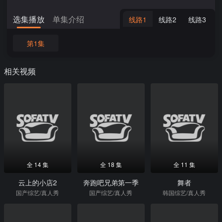
选集播放
单集介绍
线路1
线路2
线路3
第1集
相关视频
全 14 集
全 18 集
全 11 集
云上的小店2
奔跑吧兄弟第一季
舞者
国产综艺/真人秀
国产综艺/真人秀
韩国综艺/真人秀