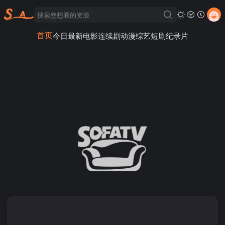
首页
今日最新
电影
连续剧
动漫
综艺
短剧
纪录片