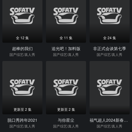
全 12 集
全 11 集
全 24 集
超棒的我们
追光吧！加料版
非正式会谈第七季
国产综艺/真人秀
国产综艺/真人秀
国产综艺/真人秀
更新至 2 集
更新至 2 集
脱口秀跨年2021
与你星尘
福气超人2024新春超有福气夜
国产综艺/真人秀
国产综艺/真人秀
国产综艺/真人秀