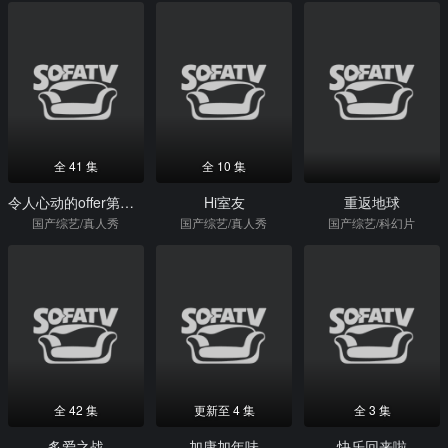
全 41 集
全 10 集
令人心动的offer第五季
Hi室友
重返地球
国产综艺/真人秀
国产综艺/真人秀
国产综艺/科幻片
全 42 集
更新至 4 集
全 3 集
炙爱之战
加康加年味
快乐回来啦