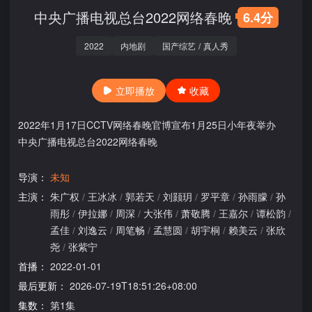
中央广播电视总台2022网络春晚
6.4分
2022
内地剧
国产综艺
/
真人秀
立即播放
收藏
2022年1月17日CCTV网络春晚官博宣布1月25日小年夜举办
中央广播电视总台2022网络春晚
导演：
未知
主演：
朱广权
/
王冰冰
/
郭若天
/
刘颢玥
/
罗平章
/
孙雨朦
/
孙
雨彤
/
伊拉娜
/
周深
/
大张伟
/
萧敬腾
/
王嘉尔
/
谭松韵
/
孟佳
/
刘逸云
/
周笔畅
/
孟慧圆
/
胡宇桐
/
赖美云
/
张欣
尧
/
张紫宁
首播：
2022-01-01
最后更新：
2026-07-19T18:51:26+08:00
集数：
第1集