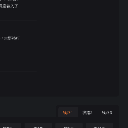
再度卷入了
子
/
吉野裕行
线路1
线路2
线路3