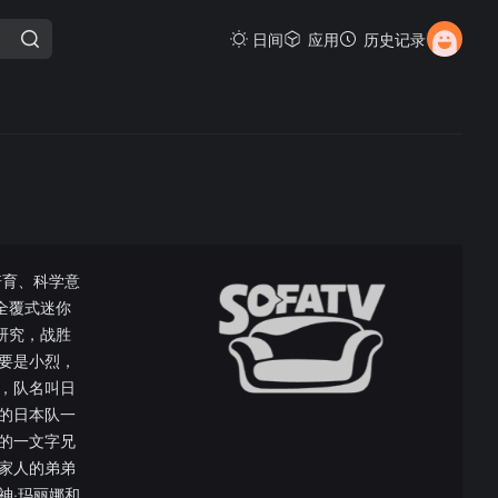
日间
应用
历史记录
培育、科学意
全覆式迷你
研究，战胜
要是小烈，
，队名叫日
的日本队一
的一文字兄
家人的弟弟
神·玛丽娜和