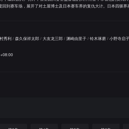
再度回到赛车场，展开了对土屋博士及日本赛车界的复仇大计。日本四驱界
村秀利
/
森久保祥太郎
/
大友龙三郎
/
渊崎由里子
/
铃木琢磨
/
小野寺启
8+08:00