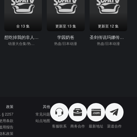
全 13 集
更新至 13 集
更新至 12 集
想吃掉我的非人少女
学园奶爸
圣剑传说玛娜传奇-TheTeardropCrystal-
动漫大合集/热血/日本动漫
热血/日本动漫
热血/日本动漫
政策
其他
. § 2257
常见问题
使用条款
站点地图
客服联系
商务合作
最新地址
渠道合作
滥用报告
隐私政策