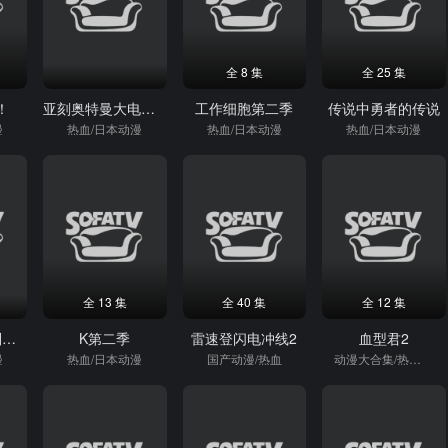
全 8 集
全 25 集
！
亚刻奥特曼大电影：超次元大决战！光与暗的亚刻
工作细胞第二季
传说中勇者的传说
漫
热血/日本动漫
热血/日本动漫
热血/日本动漫
全 13 集
全 40 集
全 12 集
海贼王东海特别篇路飞与四位伙伴的大冒险！！
K第二季
雷速登闪电冲线2
血型君2
漫
热血/日本动漫
国产动漫/热血
动漫大合集/热血/日本动漫