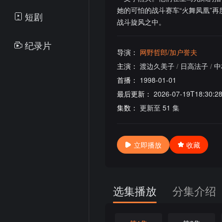
她的可怕的战斗赛车“火舞凤凰”
短剧
战斗旋风之中。
纪录片
导演：
网野哲郎/加户誉夫
主演：
渡边久美子
/
日高法子
/
中
首播：
1998-01-01
最后更新：
2026-07-19T18:30:2
集数：
更新至 51 集
立即播放
收藏
选集播放
分集介绍