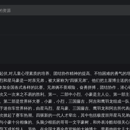
起伏,对儿童心理素质的培养、团结协作精神的提高、不怕困难的勇气的
烈和星马豪是一对亲兄弟，被大家称为“四驱兄弟”。他们把土屋博士送的
，参加全国各式各样的比赛。兄弟俩不畏艰险，奋勇拼搏，团结协作，潜心
次又一次来之不易的胜利。第一、二部中小烈、小豪是主人公。第一部主
。第二部是世界杯大赛，小豪，小烈，三国藤吉，阿吉和鹰羽龙组成一队
关于迷你车世界杯的，由星马烈、星马豪、三国藤吉、鹰羽龙和阿吉所代表
次掀起了赛车热潮。四驱新的一代人才辈出，其中包括极度崇拜星马兄弟
与小豪十分相像的、头脑少根筋的哥哥一文字豪树，和外表冷酷却很关心
导下成长惊人。另外，在全国大赛全盘皆输的大神博士，带着他的女儿大