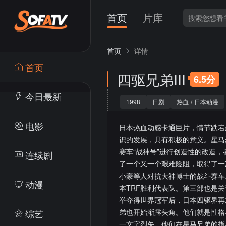
首页
片库
首页
详情
首页
四驱兄弟III
6.5分
今日最新
1998
日剧
热血
/
日本动漫
电影
日本热血动感卡通巨片，情节跌宕
识的发展，具有积极的意义。星马
赛车“战神号”进行创造性的改造
连续剧
了一个又一个艰难险阻，取得了一
小豪等人对抗大神博士的战斗赛车
动漫
本TRF胜利代表队。第三部也是
举夺得世界冠军后，日本四驱界再
综艺
弟也开始渐露头角。他们就是性格
一文字烈矢。他们在星马兄弟的指