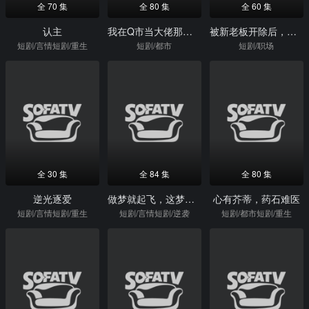
全 70 集
全 80 集
全 60 集
认主
我在Q市当大佬那几年
被新老板开除后，我的代码全部罢工了
短剧/言情短剧/重生
短剧/都市
短剧/职场
全 30 集
全 84 集
全 80 集
逆光逐爱
做梦就起飞，这梦不敢做了
心有芥蒂，药石难医
短剧/言情短剧/重生
短剧/言情短剧/逆袭
短剧/都市短剧/重生