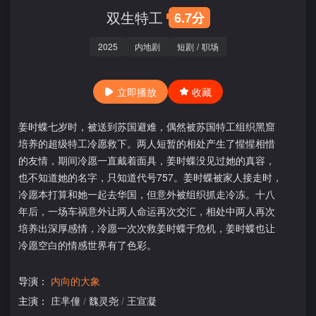
双生特工
6.7分
2025
内地剧
短剧
/
职场
立即播放
收藏
姜时蝶七岁时，被送到苏国避难，偶然被苏国特工组织黑窟
培养的超级特工冷愿救下。两人短暂的相处产生了惺惺相惜
的友情，期间冷愿一直戴着面具，姜时蝶没见过她的真容，
也不知道她的名字，只知道代号757。姜时蝶被家人接走时，
冷愿本打算和她一起去华国，但意外被组织抓走冷冻。十八
年后，一场车祸意外让两人命运再次交汇，相处中两人再次
培养出深厚感情，冷愿一次次救姜时蝶于危机，姜时蝶也让
冷愿空白的情感世界有了色彩。
导演：
内向的大象
主演：
庄芈僮
/
魏灵尧
/
王宣凝