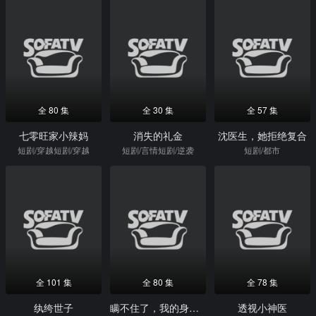
全 80 集
全 30 集
全 57 集
七零旺家小辣妈
消失的礼金
沈医生，她拒绝复合
短剧/穿越短剧/穿越
短剧/言情短剧/逆袭
短剧/都市
全 101 集
全 80 集
全 78 集
纨绔世子
瞒不住了，我的身份被小姨子曝光
透视小神医