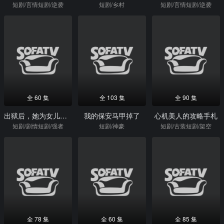
短剧/言情短剧/逆袭
短剧/乡村
短剧/言情短剧/逆袭
全 60 集
全 103 集
全 90 集
出狱后，她为女儿撑腰
我的保安马甲掉了
心机美人的攻略手札
短剧/剧情短剧/强者
短剧/神豪
短剧/古装短剧/架空
全 78 集
全 60 集
全 85 集