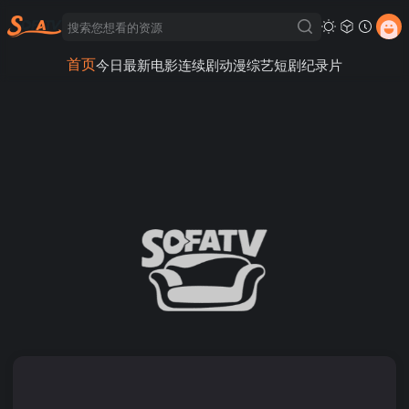
首页
今日最新
电影
连续剧
动漫
综艺
短剧
纪录片