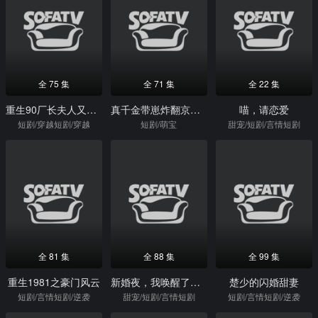
全 75 集
全 71 集
全 22 集
重生90厂长夫人又暴走了
真千金带崽炸翻京圈！大佬争当爹
喵，请恋爱
短剧/穿越短剧/穿越
短剧/萌宝
甜宠/短剧/言情短剧
全 81 集
全 88 集
全 99 集
重生1981之豪门风云
新婚夜，我唤醒了植物人老婆
楚少的闪婚甜妻
短剧/言情短剧/逆袭
甜宠/短剧/言情短剧
短剧/言情短剧/逆袭