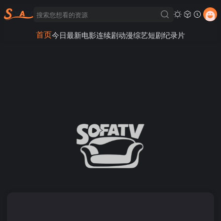
首页
今日最新
电影
连续剧
动漫
综艺
短剧
纪录片