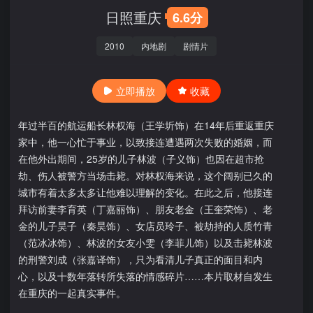
日照重庆
6.6分
2010
内地剧
剧情片
立即播放
收藏
年过半百的航运船长林权海（王学圻饰）在14年后重返重庆
家中，他一心忙于事业，以致接连遭遇两次失败的婚姻，而
在他外出期间，25岁的儿子林波（子义饰）也因在超市抢
劫、伤人被警方当场击毙。对林权海来说，这个阔别已久的
城市有着太多太多让他难以理解的变化。在此之后，他接连
拜访前妻李育英（丁嘉丽饰）、朋友老金（王奎荣饰）、老
金的儿子昊子（秦昊饰）、女店员玲子、被劫持的人质竹青
（范冰冰饰）、林波的女友小雯（李菲儿饰）以及击毙林波
的刑警刘成（张嘉译饰），只为看清儿子真正的面目和内
心，以及十数年落转所失落的情感碎片……本片取材自发生
在重庆的一起真实事件。