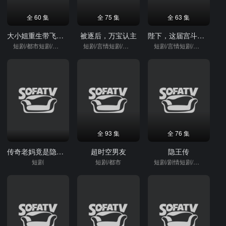
全 60 集
全 75 集
全 63 集
大小姐重生带飞全家，戏精后妈请退后
被逐后，万宝认主
陛下，这届宫斗太卷了
短剧/都市短剧/重生
短剧/言情短剧/逆袭
短剧/言情短剧/逆袭
全 93 集
全 76 集
传奇老妈竟是隐藏大佬
超时空男友
隐王传
短剧
短剧/都市
短剧/剧情短剧/强者