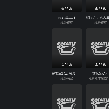
全 92 集
全 62 集
美女爱上我
短剧/都市
短剧/都市
全 54 集
全 72 集
穿书宝妈之裴总萌娃两手抓
老板别破
短剧/萌宝
短剧/都市