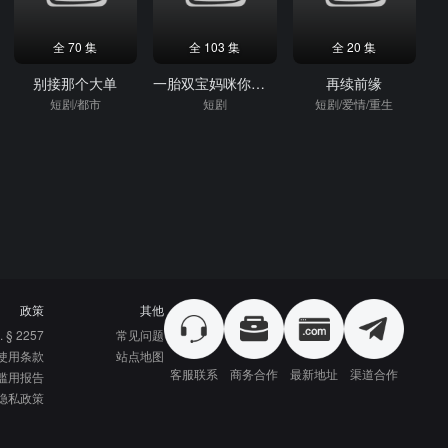
全 70 集
全 103 集
全 20 集
别接那个大单
一胎双宝妈咪你马甲又掉了
再续前缘
短剧/都市
短剧
短剧/爱情/重生
政策
其他
. § 2257
常见问题
使用条款
站点地图
客服联系
商务合作
最新地址
渠道合作
滥用报告
隐私政策