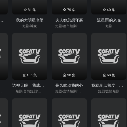
全 81 集
全 79 集
全 40 集
摊牌了，我大夏豢龙人
我的大明星老婆
夫人她总想守寡
流星雨的来临
短剧/神豪
短剧/都市短剧/重生
短剧
全 136 集
全 98 集
全 68 集
产
透视天眼，我成了商业大亨
是风吹动我的心
我就刷点额度，别都爱上我啊
短剧/重生
短剧/言情短剧/逆袭
短剧/言情短剧/逆袭
短剧/言情短剧