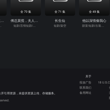
全 70 集
全 71 集
全 49 集
新郎休妻！摄政王十里红妆求娶
傅总莫慌，夫人坚决不离婚了
长生仙
他以深情偷我心
短剧/架空
短剧/言情短剧/重生
短剧/架空
甜宠/短剧/古装短剧
关于
投放广告
18 U.S.C
联系我们
备用网址
公开引用资源，未提供资源上传、存储服务。
served.