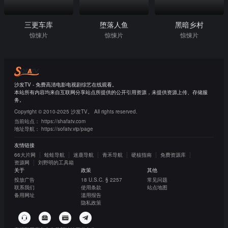
三更车库
堕落人鱼
黑暗乡村
惊悚片
惊悚片
惊悚片
沙发TV - 免费高清电影电视剧综艺在线观看。
本站所有内容均来自互联网分享站点所提供的公开引用资源，未提供资源上传、存储服
务。
Copyright © 2010-2025 沙发TV。 All rights reserved.
当前站点：
https://shafatv.com
地址导航：
https://sofatv.vip/page
友情链接
66大片网
蛙蛙导航
迷鹿导航
青禾导航
硬核指南
免费资源库
资源网
刘野明的工具箱
关于
政策
其他
投放广告
18 U.S.C. § 2257
常见问题
联系我们
使用条款
站点地图
备用网址
滥用报告
隐私政策