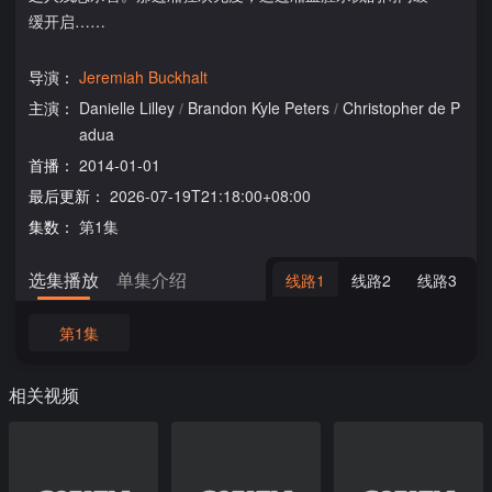
缓开启……
导演：
Jeremiah Buckhalt
主演：
Danielle Lilley
/
Brandon Kyle Peters
/
Christopher de P
adua
首播：
2014-01-01
最后更新：
2026-07-19T21:18:00+08:00
集数：
第1集
选集播放
单集介绍
线路1
线路2
线路3
第1集
相关视频