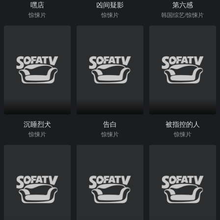
嘿店
凶间疑影
第六感
惊悚片
惊悚片
韩国综艺/惊悚片
沉睡烈犬
告白
被指控的人
惊悚片
惊悚片
惊悚片