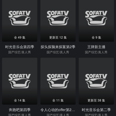
全 49 集
更新至 12 集
全 9 集
时光音乐会第四季
探头探脑来探案第2季
王牌新主播
国产综艺/真人秀
国产综艺/真人秀
国产综艺/真人秀
全 14 集
全 11 集
更新至 38 集
奔跑吧第四季
令人心动的offer第2季加料版
时光音乐会第二季
国产综艺/真人秀
国产综艺/真人秀
国产综艺/真人秀