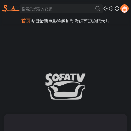
首页
今日最新
电影
连续剧
动漫
综艺
短剧
纪录片