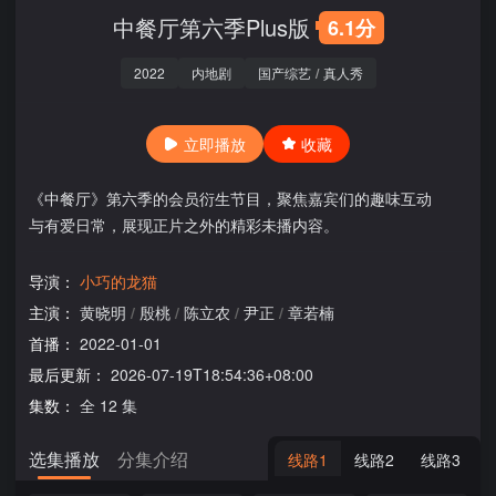
中餐厅第六季Plus版
6.1分
2022
内地剧
国产综艺
/
真人秀
立即播放
收藏
《中餐厅》第六季的会员衍生节目，聚焦嘉宾们的趣味互动
与有爱日常，展现正片之外的精彩未播内容。
导演：
小巧的龙猫
主演：
黄晓明
/
殷桃
/
陈立农
/
尹正
/
章若楠
首播：
2022-01-01
最后更新：
2026-07-19T18:54:36+08:00
集数：
全 12 集
选集播放
分集介绍
线路1
线路2
线路3