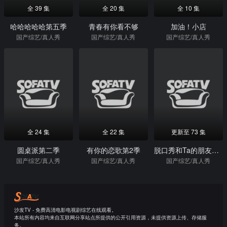
全 39 集
全 20 集
全 10 集
哈哈哈哈哈第五季
青春有你看不够
加油！小店
国产综艺/真人秀
国产综艺/真人秀
国产综艺/真人秀
全 24 集
全 22 集
更新至 73 集
圆桌派第二季
有你的恋歌第2季
脱口秀和Ta的朋友们第3季
国产综艺/真人秀
国产综艺/真人秀
国产综艺/真人秀
沙发TV - 免费高清电影电视剧综艺在线观看。
本站所有内容均来自互联网分享站点所提供的公开引用资源，未提供资源上传、存储服
务。