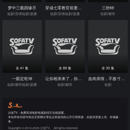
梦中三载因缘尽
穿成七零教官前妻，被全家团宠
三秒钟
短剧/言情短剧/逆袭
短剧/言情短剧/逆袭
短剧/都市
全 41 集
全 89 集
全 30 集
一眼定乾坤
让你相亲来了，你怎么掏出这个
血肉亲情，不敌寸利贪心
短剧/都市短剧/逆袭
短剧/都市
短剧
沙发TV - 免费高清电影电视剧综艺在线观看。
本站所有内容均来自互联网分享站点所提供的公开引用资源，未提供资源上传、存储服
务。
Copyright © 2010-2025 沙发TV。 All rights reserved.