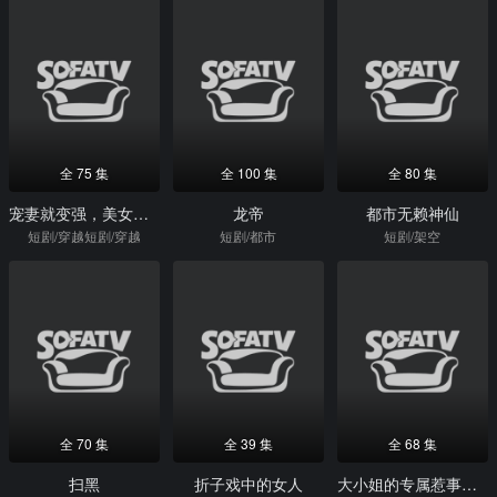
全 75 集
全 100 集
全 80 集
宠妻就变强，美女总裁缠上我
龙帝
都市无赖神仙
短剧/穿越短剧/穿越
短剧/都市
短剧/架空
全 70 集
全 39 集
全 68 集
扫黑
折子戏中的女人
大小姐的专属惹事跟班