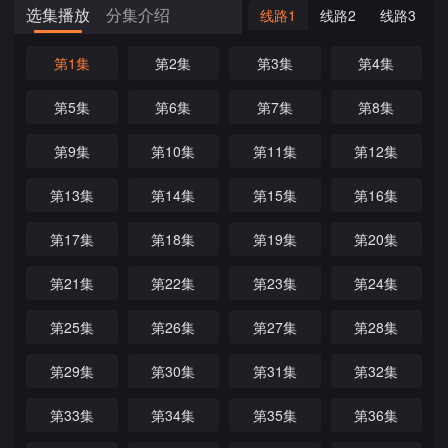
选集播放
分集介绍
线路1
线路2
线路3
第1集
第2集
第3集
第4集
第5集
第6集
第7集
第8集
第9集
第10集
第11集
第12集
第13集
第14集
第15集
第16集
第17集
第18集
第19集
第20集
第21集
第22集
第23集
第24集
第25集
第26集
第27集
第28集
第29集
第30集
第31集
第32集
第33集
第34集
第35集
第36集