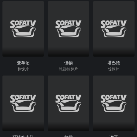
变羊记
怪物
塔巴德
惊悚片
韩剧/惊悚片
惊悚片
环球突击队
救我
诡巫