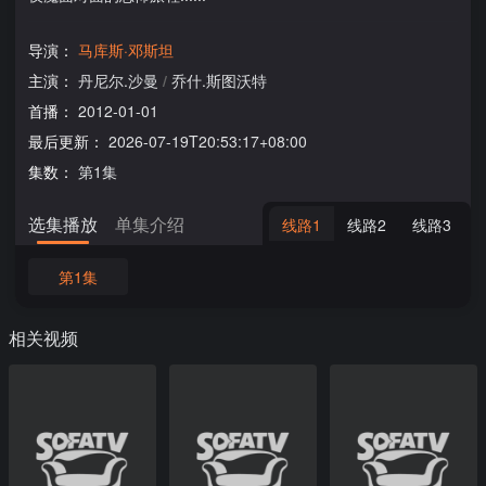
导演：
马库斯·邓斯坦
主演：
丹尼尔.沙曼
/
乔什.斯图沃特
首播：
2012-01-01
最后更新：
2026-07-19T20:53:17+08:00
集数：
第1集
选集播放
单集介绍
线路1
线路2
线路3
第1集
相关视频