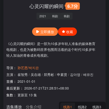
心灵闪耀的瞬间
6.7分
2021
韩剧
韩剧
立即播放
收藏
《心灵闪耀的瞬间》是一部为10多岁年轻人准备的媒体教育
电视剧，也是为被数码世界包围而活着的这个时代10多岁年
轻人加油的青春成长电视剧。
导演：
孙艺恩/박지은
主演：
崔智秀
/
吴在雄
/
郑秀彬
/
申素贤
/
김아영
/
배유진
首播：
2021-01-01
最后更新：
2026-07-21T21:28:51+08:00
集数：
更新至 13 集
选集播放
分集介绍
线路1
线路2
线路3