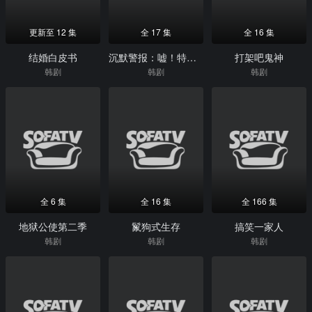
更新至 12 集
全 17 集
全 16 集
结婚白皮书
沉默警报：嘘！特别报道开始
打架吧鬼神
韩剧
韩剧
韩剧
全 6 集
全 16 集
全 166 集
地狱公使第二季
鬣狗式生存
搞笑一家人
韩剧
韩剧
韩剧