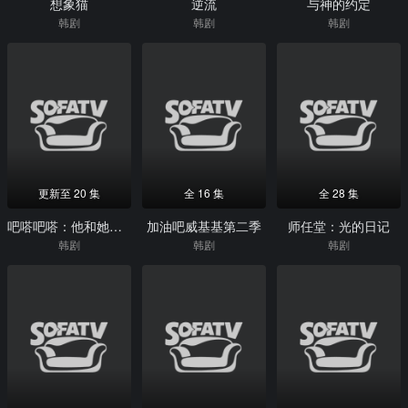
想象猫
逆流
与神的约定
韩剧
韩剧
韩剧
更新至 20 集
全 16 集
全 28 集
吧嗒吧嗒：他和她心跳的声音
加油吧威基基第二季
师任堂：光的日记
韩剧
韩剧
韩剧