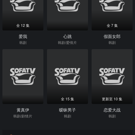
全 12 集
全 7 集
爱我
心跳
假面女郎
韩剧
韩剧/爱情片
韩剧
全 15 集
更新至 10 集
黄真伊
暧昧男子
恋爱大战
韩剧/剧情片
韩剧
韩剧