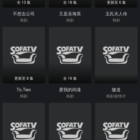
全 13 集
全 18 集
更新至 6 集
不想去公司
又是吴海英
玉氏夫人传
韩剧
韩剧
韩剧
更新至 8 集
全 16 集
To.Two
爱我的间谍
隧道
韩剧
韩剧
韩剧/剧情片