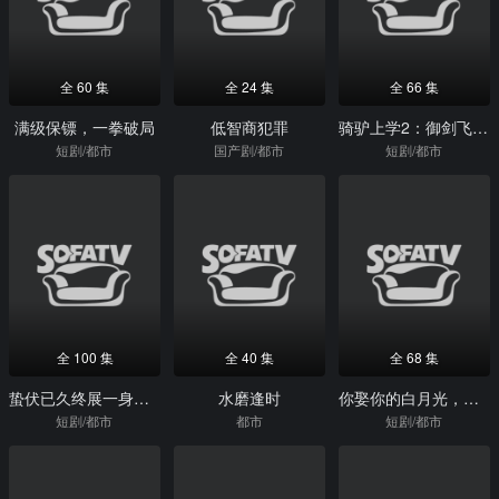
全 60 集
全 24 集
全 66 集
满级保镖，一拳破局
低智商犯罪
骑驴上学2：御剑飞行赶早八
短剧/都市
国产剧/都市
短剧/都市
全 100 集
全 40 集
全 68 集
蛰伏已久终展一身锋芒
水磨逢时
你娶你的白月光，我嫁我的如意郎
短剧/都市
都市
短剧/都市