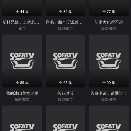
全 44 集
全 85 集
全 77 集
塑料兄妹，上啃老下啃小天天整活
穿书：四个反派崽子扑在我怀里撒娇
前妻大佬惹不起
都市
短剧/都市
短剧/都市
全 85 集
全 63 集
全 90 集
我的冰山美女老婆
落花时节
告白申请，请通过！
短剧/都市
短剧/都市
短剧/都市