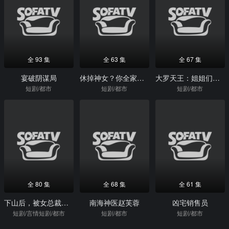
全 93 集
全 63 集
全 67 集
宴破阴谋局
休掉神女？你全家好运到头了
大罗天王：姐姐们的团宠回来了
短剧/都市
短剧/都市
短剧/都市
全 80 集
全 68 集
全 61 集
下山后，被女总裁赖上了
南海神医赵芙蓉
凶宅销售员
短剧/言情短剧/都市
短剧/都市
短剧/都市