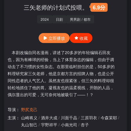
三矢老师的计划式投喂。
6.9分
2024
日剧
男男剧
/
都市
立即播放
收藏
本剧改编自同名漫画，讲述了20多岁的年轻编辑石田友
也，因为有棒球的经验，当上了体育杂志的编辑，但由于调
动去了不习惯的女性杂志。在那里临时担任的是，50多岁的
料理研究家三矢老师，他是京都方言的招牌人物，也是公开
同性恋者的人气艺人。虽然友也很紧张，但三矢的料理却很
轻松地抓住了他的胃。凝视友也的温柔视线，开朗的人品，
偶尔显出的可爱，无可奈何地被吸引了——！？
导演：
野尻克己
主演：
山崎将义
/
酒井大成
/
川面千晶
/
三原羽衣
/
今森茉耶
/
丸山智己
/
宇野祥平
/
小南光司
/
杏子