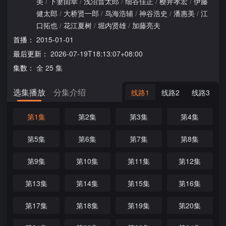
美
/
下妻由幸
/
浅沼晋太郎
/
细谷佳正
/
樱井孝宏
/
伊藤
健太郎
/
大桥贤一郎
/
鸟海浩辅
/
神谷浩史
/
潘惠美
/
江
口拓也
/
花江夏树
/
堀内贤雄
/
加藤亮夫
首播：
2015-01-01
最后更新：
2026-07-19T18:13:07+08:00
集数：
全 25 集
选集播放
分集介绍
线路1
线路2
线路3
第1集
第2集
第3集
第4集
第5集
第6集
第7集
第8集
第9集
第10集
第11集
第12集
第13集
第14集
第15集
第16集
第17集
第18集
第19集
第20集