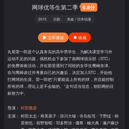
网球优等生第二季
6.8分
2015
日剧
热血
/
日本动漫
立即播放
收藏
丸尾荣一郎是个认真务实的高中男学生，为解决课堂学习外
运动不足的问题，偶然机会下参加了南网球俱乐部（STC）
的免费体验活动，并在那里遇到了同校的女学生鹰崎奈津。
在与鹰崎谈过并考量自己的兴趣后，决定加入STC，开始他
打网球的生涯。荣一郎把“只要能追上所有的球，并且能控制
所有的球，理论上是不会输的。”这句话当信念，朝职网的目
标努力中。
导演：
村田雅彦
主演：
村田太志
/
寿美菜子
/
浪川大辅
/
寺岛拓笃
/
下野纮
/
柿
原彻也
/
前野智昭
/
羽多野涉
/
優希
/
楠大典
/
濑户麻沙