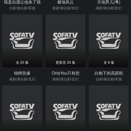
我是自愿让他杀了我
赌场风云
天地男儿(粤)
台剧/港台剧/军旅
港剧/港台剧/玄幻
港剧/港台剧/玄幻
全 20 集
更新至 30 集
全 6 集
锦绣良缘
OnlyYou只有您
白袍下的高跟鞋
港剧/港台剧/玄幻
港剧/港台剧/玄幻
台剧/港台剧/军旅