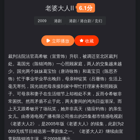
老婆大人II
6.1分
2009
港剧
港剧
/
港台剧
/
玄幻
立即播放
收藏
裁判法院法官高希敏（宣萱饰）升职，被调迁至北区裁判
处。葛国光（陈锦鸿饰）一心照顾家庭，两人的交集越来越
少。国光两个妹妹葛宝怡（唐诗咏饰）和葛宝贝（陈思齐
饰）忙于事业学业早出晚归，母亲钟锭英（吕珊饰）生活上
毫无寄托，国光就把母亲接到家中帮忙打理家务和照顾孩
子。可母亲和妻子在生活细节上却相处不来，反而令希敏非
常困扰。然而矛盾不止于此，两夫妻间的鸿沟日益渐深。而
上天又跟希敏开了场玩笑，她并非高天（骆应钧饰）的亲生
女儿。由香港电视广播有限公司推出的25集都市情感电视剧
《老婆大人2》，是2005年版《老婆大人》的续集，此剧为2
009无线节目精选第一季剧集之一。《老婆大人2》继续由宣
萱和陈锦鸿主演，于2009年播出。