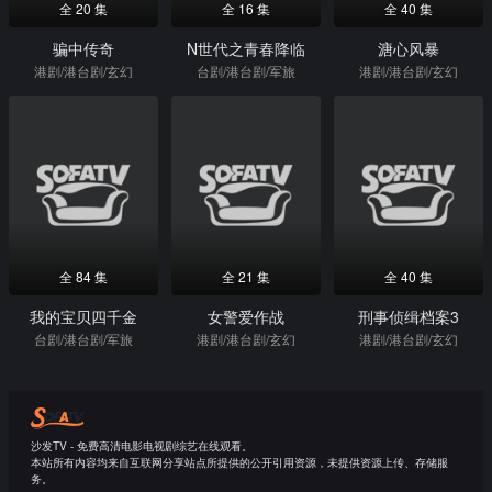
全 20 集
全 16 集
全 40 集
骗中传奇
N世代之青春降临
溏心风暴
港剧/港台剧/玄幻
台剧/港台剧/军旅
港剧/港台剧/玄幻
全 84 集
全 21 集
全 40 集
我的宝贝四千金
女警爱作战
刑事侦缉档案3
台剧/港台剧/军旅
港剧/港台剧/玄幻
港剧/港台剧/玄幻
沙发TV - 免费高清电影电视剧综艺在线观看。
本站所有内容均来自互联网分享站点所提供的公开引用资源，未提供资源上传、存储服
务。