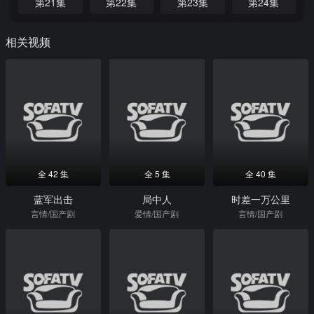
第21集
第22集
第23集
第24集
相关视频
全 42 集
全 5 集
全 40 集
蓝军出击
局中人
时差一万公里
言情/国产剧
爱情/国产剧
言情/国产剧