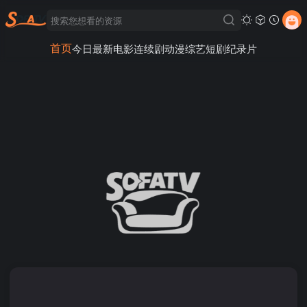
首页
今日最新
电影
连续剧
动漫
综艺
短剧
纪录片