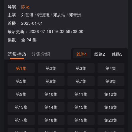
导演：
陈龙
主演：
刘艺淇
/
韩潇珧
/
邓志浩
/
邓青洲
首播：
2025-01-01
最后更新：
2026-07-19T16:32:59+08:00
集数：
全 24 集
选集播放
分集介绍
线路1
线路2
线路3
第1集
第2集
第3集
第4集
第5集
第6集
第7集
第8集
第9集
第10集
第11集
第12集
第13集
第14集
第15集
第16集
第17集
第18集
第19集
第20集