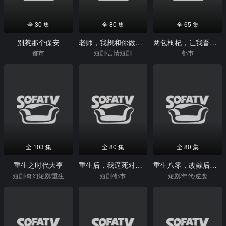
全 30 集
全 80 集
全 65 集
别惹那个保安
老师，我想和你做邻居
两包枸杞，让我晋升了副总
都市
短剧/言情短剧
都市
全 103 集
全 80 集
全 80 集
重生之时代大亨
重生后，我逼死对头来抢婚
重生八零，改嫁后获得幸福人生
短剧/奇幻短剧/重生
短剧/都市
短剧/年代/逆袭