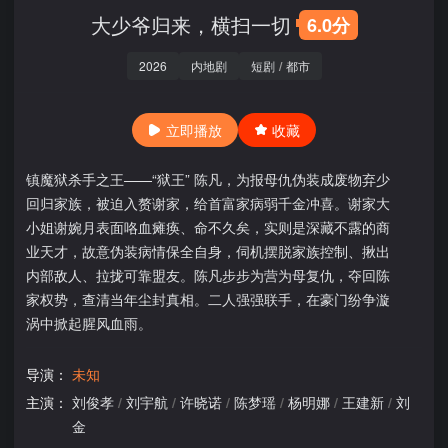
大少爷归来，横扫一切
6.0分
2026
内地剧
短剧
/
都市
立即播放
收藏
镇魔狱杀手之王——“狱王” 陈凡，为报母仇伪装成废物弃少
回归家族，被迫入赘谢家，给首富家病弱千金冲喜。谢家大
小姐谢婉月表面咯血瘫痪、命不久矣，实则是深藏不露的商
业天才，故意伪装病情保全自身，伺机摆脱家族控制、揪出
内部敌人、拉拢可靠盟友。陈凡步步为营为母复仇，夺回陈
家权势，查清当年尘封真相。二人强强联手，在豪门纷争漩
涡中掀起腥风血雨。
导演：
未知
主演：
刘俊孝
/
刘宇航
/
许晓诺
/
陈梦瑶
/
杨明娜
/
王建新
/
刘
金