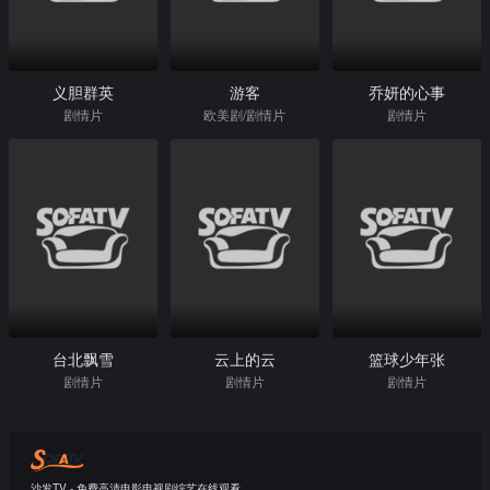
义胆群英
游客
乔妍的心事
剧情片
欧美剧/剧情片
剧情片
台北飘雪
云上的云
篮球少年张
剧情片
剧情片
剧情片
沙发TV - 免费高清电影电视剧综艺在线观看。