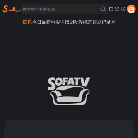
首页
今日最新
电影
连续剧
动漫
综艺
短剧
纪录片