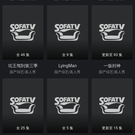
全 46 集
全 9 集
更新至 93 集
坑王驾到第三季
LyingMan
一饭封神
国产综艺/真人秀
国产综艺/真人秀
国产综艺/真人秀
全 25 集
全 5 集
更新至 15 集