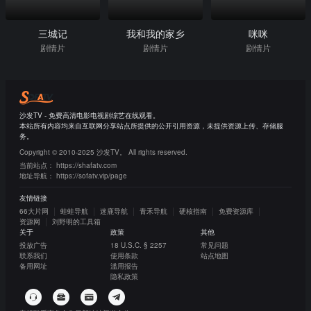
三城记
我和我的家乡
咪咪
剧情片
剧情片
剧情片
沙发TV - 免费高清电影电视剧综艺在线观看。
本站所有内容均来自互联网分享站点所提供的公开引用资源，未提供资源上传、存储服
务。
Copyright © 2010-2025 沙发TV。 All rights reserved.
当前站点：
https://shafatv.com
地址导航：
https://sofatv.vip/page
友情链接
66大片网
蛙蛙导航
迷鹿导航
青禾导航
硬核指南
免费资源库
资源网
刘野明的工具箱
关于
政策
其他
投放广告
18 U.S.C. § 2257
常见问题
联系我们
使用条款
站点地图
备用网址
滥用报告
隐私政策