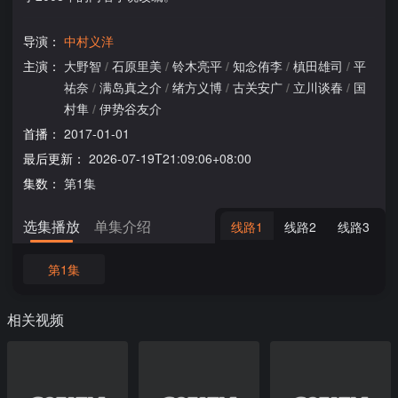
导演：
中村义洋
主演：
大野智
/
石原里美
/
铃木亮平
/
知念侑李
/
槙田雄司
/
平
祐奈
/
满岛真之介
/
绪方义博
/
古关安广
/
立川谈春
/
国
村隼
/
伊势谷友介
首播：
2017-01-01
最后更新：
2026-07-19T21:09:06+08:00
集数：
第1集
选集播放
单集介绍
线路1
线路2
线路3
第1集
相关视频