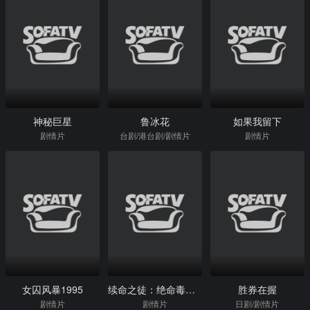
神秘巨星
鲁冰花
如果我留下
剧情片
台剧/港台剧/剧情片
剧情片
女囚风暴1995
续命之徒：绝命毒师电影
胜券在握
剧情片
剧情片
日剧/剧情片