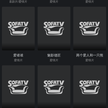
喜剧片/爱情片
爱情片
爱情片
爱谁谁
魅影缝匠
两个爱人和一只熊
爱情片
爱情片
爱情片