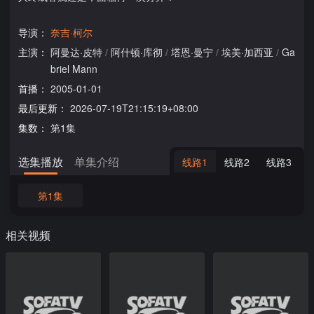
导演：
奈吉·柯尔
主演：
阿曼达·皮特
/
阿什顿·库彻
/
塔恩·曼宁
/
埃美·加西亚
/
Ga
briel Mann
首播：
2005-01-01
最后更新：
2026-07-19T21:15:19+08:00
集数：
第1集
选集播放
单集介绍
线路1
线路2
线路3
第1集
相关视频