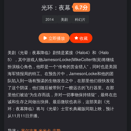
光环：夜幕
6.7分
2014
美剧
科幻片
立即播放
收藏
美剧《光晕：夜幕降临》剧情是紧接《Halo4》和《Halo
5》，其中游戏人物JamesonLocke(MikeColter饰演)将继续
扮演核心角色，他即是一个“传奇的赏金猎人”，同时也是美国
海军情报局的特工。在预告片中，JamesonLocke和他的团
队陷入到一场有预谋的生物攻击之中，在那里他们很快发现
了这个阴谋，他们随后被带到了一艘远古的飞行器里。在那
里他们被迫“为生存而战，并对一切事物保持猜疑”，最终在忠
诚和生存之间做出抉择。最后微软也表示，这部美剧《光
环：夜幕降临》将与《光晕》士官长典藏版同期上映，预计
从11月11日开播。
导演：
塞尔吉奥·米米卡-戈赞