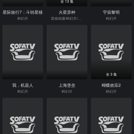
全 13 集
星际旅行7：斗转星移
火星异种
宇宙黎明
科幻片
其他动漫/科幻片/日本动漫
科幻片
全 3 集
我，机器人
上海堡垒
蝴蝶效应2
科幻片
科幻片
科幻片