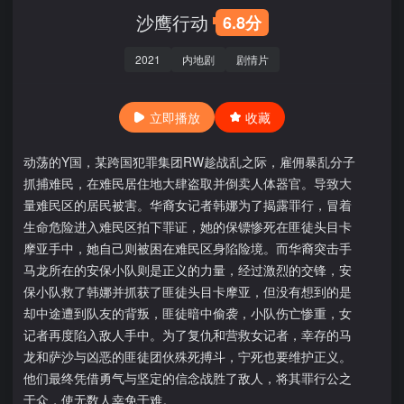
沙鹰行动
6.8分
2021
内地剧
剧情片
立即播放
收藏
动荡的Y国，某跨国犯罪集团RW趁战乱之际，雇佣暴乱分子
抓捕难民，在难民居住地大肆盗取并倒卖人体器官。导致大
量难民区的居民被害。华裔女记者韩娜为了揭露罪行，冒着
生命危险进入难民区拍下罪证，她的保镖惨死在匪徒头目卡
摩亚手中，她自己则被困在难民区身陷险境。而华裔突击手
马龙所在的安保小队则是正义的力量，经过激烈的交锋，安
保小队救了韩娜并抓获了匪徒头目卡摩亚，但没有想到的是
却中途遭到队友的背叛，匪徒暗中偷袭，小队伤亡惨重，女
记者再度陷入敌人手中。为了复仇和营救女记者，幸存的马
龙和萨沙与凶恶的匪徒团伙殊死搏斗，宁死也要维护正义。
他们最终凭借勇气与坚定的信念战胜了敌人，将其罪行公之
于众，使无数人幸免于难。