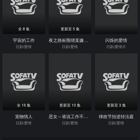
全 8 集
更新至 5 集
宇宙的工作
夜之路标围绕某嫌疑人的记录
闪烁的爱情
日剧/爱情
日剧/爱情
日剧/爱情片
全 16 集
更新至 10 集
更新至 3 集
宠物情人
恶女～谁说工作不酷的？
律政节拍逆转法庭
日剧/爱情
日剧/爱情
日剧/爱情