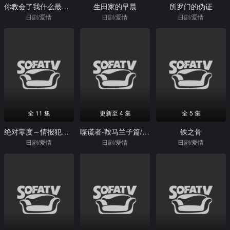
你教会了我什么最重要
生田家的早晨
所罗门的伪证
日剧/爱情
日剧/爱情
日剧/爱情
全 11 集
更新至 4 集
全 5 集
绝对零度～情报犯罪紧急搜查～
噬谎者-鞍马兰子篇/梶隆臣篇
铁之骨
日剧/爱情
日剧/爱情
日剧/爱情