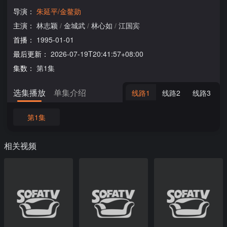
导演：
朱延平/金鳌勋
主演：
林志颖
/
金城武
/
林心如
/
江国宾
首播：
1995-01-01
最后更新：
2026-07-19T20:41:57+08:00
集数：
第1集
选集播放
单集介绍
线路1
线路2
线路3
第1集
相关视频