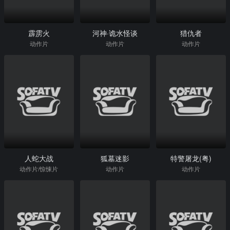
霹雳火
河神·诡水怪谈
猎仇者
动作片
动作片
动作片
人蛇大战
狐墓迷影
特警屠龙(粤)
动作片/惊悚片
动作片
动作片