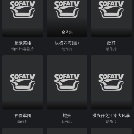
全 3 集
超级英雄
纵横四海(国)
散打
动作片/喜剧片
动作片
动作片
神偷军团
蛇头
洪兴仔之江湖大风暴
动作片
动作片
动作片