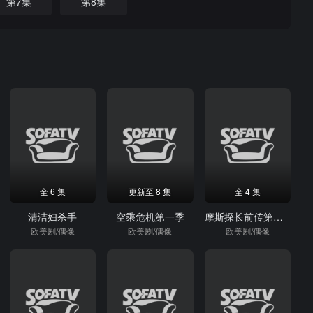
第7集
第8集
全 6 集
更新至 8 集
全 4 集
清洁妇杀手
空乘危机第一季
摩斯探长前传第六季
欧美剧/偶像
欧美剧/偶像
欧美剧/偶像