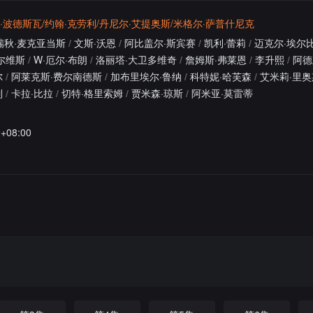
·波德斯瓦/约翰·克劳利/丹尼尔·艾提奥斯/米格尔·萨普什尼克
瑞秋·麦克亚当斯
/
文斯·沃恩
/
阿比盖尔·斯宾赛
/
凯利·蕾莉
/
迈克尔·埃尔
尔维斯
/
W·厄尔·布朗
/
洛丽塔·大卫多维奇
/
詹姆斯·弗莱恩
/
李升熙
/
阿德
尔
/
阿莱克斯·费尔南德斯
/
加布里埃尔·鲁纳
/
科特妮·哈芙森
/
艾米莉·里奥
列
/
卡拉·比拉
/
切特·格里索姆
/
贾米森·琼斯
/
阿米亚·莫雷蒂
9+08:00