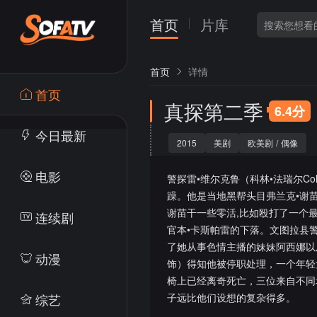
首页
片库
首页
详情
首页
真探第二季
6.4分
今日最新
2015
美剧
欧美剧
/
偶像
电影
警探雷•维尔克鲁（科林•法瑞尔Co
躁。他是当地黑帮头目弗兰克•谢苗（
谢苗干一些零活,比如殴打了一个
连续剧
官本•卡斯帕雷的下落。文图拉县警长
了她从事色情主播的妹妹阿西娜以及她
动漫
饰）得知他被停职处理，一个年轻
椅上已经离奇死亡，三位来自不同
综艺
子远比他们设想的复杂得多。