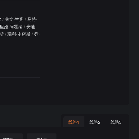
比
/
莱文·兰宾
/
马特·
里娅·阿霍纳
/
安迪·
斯
/
瑞利·史密斯
/
乔·
线路1
线路2
线路3