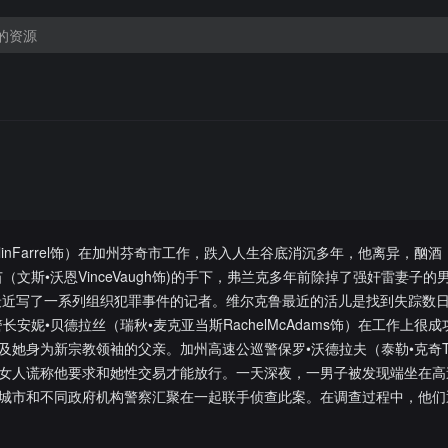
linFarrel饰）在加州芬奇市工作，跌入人生谷底消沉多年，他离异，酗
文斯•沃恩VinceVaugh饰)的手下，弗兰克多年前除掉了强奸雷妻子的
最近写了一系列组织犯罪事件的记者。维尔克鲁最近的活儿是找到失踪数
安妮•贝德拉丝（瑞秋•麦克亚当斯RachelMcAdams饰）在工作上很
身为新宗教领袖的父亲。加州高速公巡警保罗•沃德拉夫（泰勒•克奇Taylor
女人谎称他要求和她性交易才能放行。一天深夜，一男子被发现端坐在高
城市和不同政府机构警察汇聚在一起联手侦查此案。在调查过程中，他们