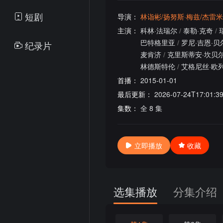
短剧
导演：
林诣彬/扬努斯·梅兹/杰雷米
主演：
科林·法瑞尔
/
泰勒·克奇
/
巴特格里亚
/
罗尼·吉恩·贝
纪录片
麦肯济
/
克里斯蒂安·坎贝
林德斯特伦
/
艾格尼丝·欧
首播：
2015-01-01
最后更新：
2026-07-24T17:01:3
集数：
全 8 集
立即播放
收藏
选集播放
分集介绍