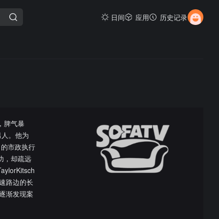
日间
应用
历史记录
酒，脾气暴
男人。他为
日的市政执行
成功，却疏远
Kitsch
速路边的长
逐渐发现案