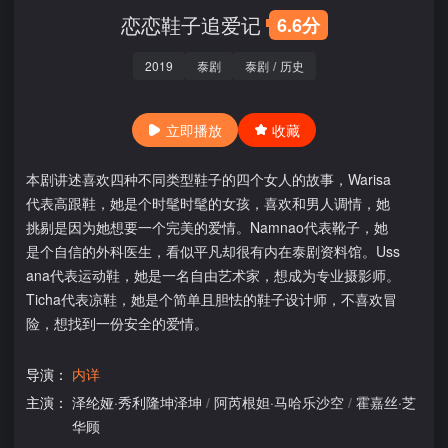
恋恋鞋子追爱记
6.6分
2019
泰剧
泰剧
/
历史
立即播放
收藏
本剧讲述喜欢四种不同类型鞋子的四个女人的故事，Warisa
代表高跟鞋，她是个时髦时髦的女孩，喜欢和男人调情，她
挑剔是因为她想要一个完美的爱情。Namnao代表靴子，她
是个自信的外科医生，看似平凡却很有内在泰剧资料馆。Uss
ana代表运动鞋，她是一名自由艺术家，想成为专业摄影师。
Ticha代表凉鞋，她是个简单且胆怯的鞋子设计师，不喜欢冒
险，想找到一份安全的爱情。
导演：
内详
主演：
泽纶娅·秀利隆坤泽坤
/
阿芮根妲·马哈乐沙空
/
霍嘉丝·芝
华顾