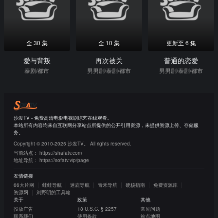
全 30 集
全 10 集
更新至 6 集
爱与背叛
再次被关
普通的恋爱
泰剧/都市
男男剧/泰剧/都市
男男剧/泰剧/都市
沙发TV - 免费高清电影电视剧综艺在线观看。
本站所有内容均来自互联网分享站点所提供的公开引用资源，未提供资源上传、存储服
务。
Copyright © 2010-2025 沙发TV。 All rights reserved.
当前站点：
https://shafatv.com
地址导航：
https://sofatv.vip/page
友情链接
66大片网
蛙蛙导航
迷鹿导航
青禾导航
硬核指南
免费资源库
资源网
刘野明的工具箱
关于
政策
其他
投放广告
18 U.S.C. § 2257
常见问题
联系我们
使用条款
站点地图