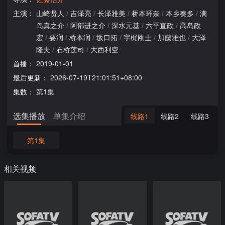
主演：
山崎贤人
/
吉泽亮
/
长泽雅美
/
桥本环奈
/
本乡奏多
/
满
岛真之介
/
阿部进之介
/
深水元基
/
六平直政
/
高岛政
宏
/
要润
/
桥本润
/
坂口拓
/
宇梶刚士
/
加藤雅也
/
大泽
隆夫
/
石桥莲司
/
大西利空
首播：
2019-01-01
最后更新：
2026-07-19T21:01:51+08:00
集数：
第1集
选集播放
单集介绍
线路1
线路2
线路3
第1集
相关视频