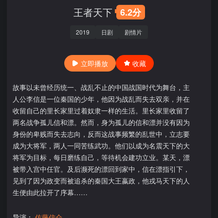
王者天下
6.2分
2019
日剧
剧情片
立即播放
收藏
故事以未曾经历统一、战乱不止的中国战国时代为舞台，主
人公李信是一位秦国的少年，他因为战乱而失去双亲，并在
收留自己的里长家里过着奴隶一样的生活。里长家里收留了
两名战争孤儿信和漂。然而，身为孤儿的信和漂并没有因为
身份的卑贱而失去志向，反而这战事频繁的乱世中，立志要
成为大将军，两人一同苦练武功。他们以成为名震天下的大
将军为目标，每日磨练自己，等待机会建功立业。某天，漂
被带入宫中任官。及后濒死的漂回到家中，信在漂指引下，
见到了因为政变而被追杀的秦国大王嬴政，他戎马天下的人
生便由此拉开了序幕……
导演：
佐藤信介