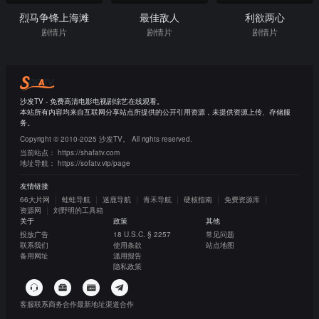
烈马争锋上海滩
最佳敌人
利欲两心
剧情片
剧情片
剧情片
沙发TV - 免费高清电影电视剧综艺在线观看。
本站所有内容均来自互联网分享站点所提供的公开引用资源，未提供资源上传、存储服
务。
Copyright © 2010-2025 沙发TV。 All rights reserved.
当前站点：
https://shafatv.com
地址导航：
https://sofatv.vip/page
友情链接
66大片网
蛙蛙导航
迷鹿导航
青禾导航
硬核指南
免费资源库
资源网
刘野明的工具箱
关于
政策
其他
投放广告
18 U.S.C. § 2257
常见问题
联系我们
使用条款
站点地图
备用网址
滥用报告
隐私政策
客服联系
商务合作
最新地址
渠道合作