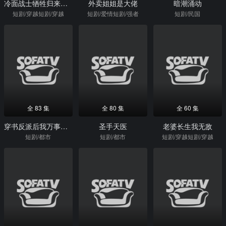
冷面战士牺牲归来竟是女儿身2
外卖姐姐是大佬
暗潮涌动
短剧/穿越短剧/穿越
短剧/爱情短剧/强者
短剧/民国
全 83 集
全 80 集
全 60 集
穿书反派后我万事顺意
圣手天医
老婆长生我无敌
短剧/都市
短剧/都市
短剧/穿越短剧/穿越