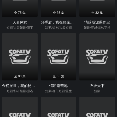
全 75 集
全 35 集
全 32 集
天命凤女
分手后，我在顾先生心间撒野
情落成泥碾作尘
短剧/古装短剧/萌宝
甜宠/短剧/古装短剧
短剧/穿越短剧/穿越
全 90 集
全 35 集
金榜显世，我的秘密身份瞒不住了
情断露营地
布衣天下
短剧/都市短剧/强者
短剧/都市短剧/重生
短剧