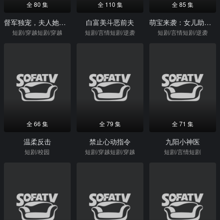
全 80 集
全 110 集
全 85 集
督军独宠，夫人她又撒野了
白富美斗恶前夫
萌宝来袭：女儿助我走向人生巅峰
短剧/穿越短剧/穿越
短剧/言情短剧/逆袭
短剧/言情短剧/逆袭
全 66 集
全 79 集
全 71 集
温柔反击
禁止心动指令
九阳小神医
短剧/校园
短剧/穿越短剧/穿越
短剧/言情短剧