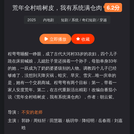
荒年全村啃树皮，我有系统满仓肉
6.2分
2025
内地剧
短剧
/
系统
/
奇幻短剧
/
穿越
立即播放
收藏
程弯弯睡醒一睁眼，成了古代大河村33岁的农妇，四个儿子
跪在床前喊娘，儿媳肚子里还揣着一个孙子，母胎单身33年
的她，一跃成为了奶奶婆婆级别的人物。调教四个儿子已经
够难了，没想到天降灾祸，蝗灾、旱灾、雪灾...唯一庆幸的
是，她有一个交易商城。程弯弯有两个目标：第一，带着一
家人安度荒年。第二，在古代重新活出精彩！改编自番茄小
说《荒年全村啃树皮，我有系统满仓肉》，作者：朝云紫。
导演：
不安的老师
主演：
郭静
/
周钰轩
/
田慧颖
/
杨玥华
/
降绍明
/
岳春雨
/
刘嘉
晗