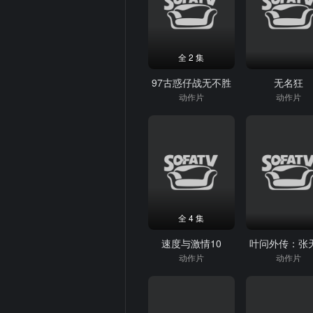
全 2 集
97古惑仔战无不胜
无名狂
动作片
动作片
全 4 集
速度与激情10
叶问外传：张
动作片
动作片