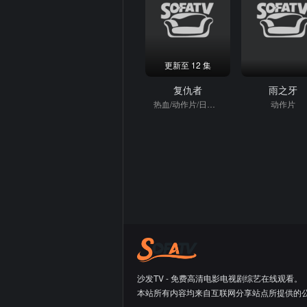
更新至 12 集
复仇者
雨之牙
热血/动作片/日本动漫
动作片
沙发TV - 免费高清电影电视剧综艺在线观看。
本站所有内容均来自互联网分享站点所提供的