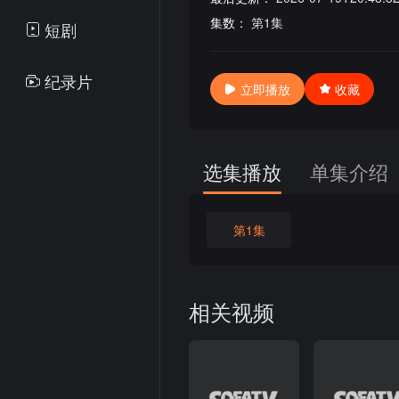
集数：
第1集
短剧
纪录片
立即播放
收藏
选集播放
单集介绍
第1集
相关视频