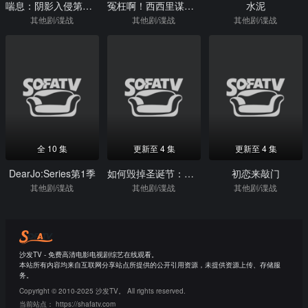
喘息：阴影入侵第二季
冤枉啊！西西里谋杀疑案第二季
水泥
其他剧/谍战
其他剧/谍战
其他剧/谍战
全 10 集
更新至 4 集
更新至 4 集
DearJo:Series第1季
如何毁掉圣诞节：婚礼第二季
初恋来敲门
其他剧/谍战
其他剧/谍战
其他剧/谍战
沙发TV - 免费高清电影电视剧综艺在线观看。
本站所有内容均来自互联网分享站点所提供的公开引用资源，未提供资源上传、存储服
务。
Copyright © 2010-2025 沙发TV。 All rights reserved.
当前站点：
https://shafatv.com