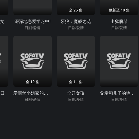
全 25 集
更新至 10 集
少女
深深地恋爱学习中!
牙狼：魔戒之花
出狱脱节
日剧/爱情
日剧/爱情
日剧/爱情
全 12 集
全 11 集
9日
爱丽丝小姐家的地炉旁边
全开女孩
父亲和儿子的地下偶像
日剧/爱情
日剧/爱情
日剧/爱情