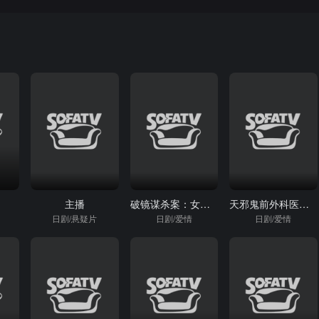
主播
破镜谋杀案：女演员杀人事件
天邪鬼前外科医生杀手最后的战斗
日剧/悬疑片
日剧/爱情
日剧/爱情