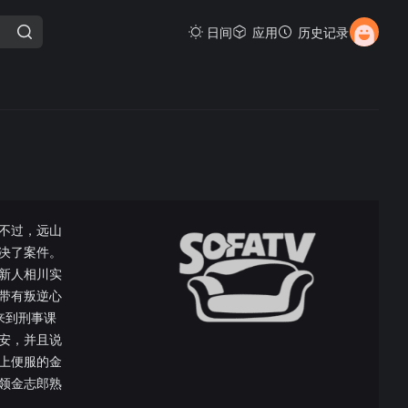
日间
应用
历史记录
不过，远山
决了案件。
新人相川实
带有叛逆心
来到刑事课
安，并且说
上便服的金
领金志郎熟