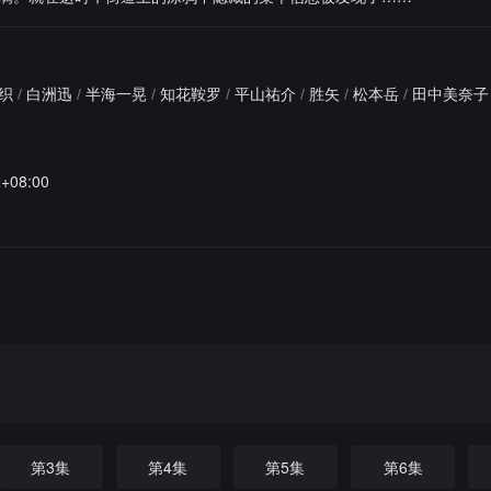
织
/
白洲迅
/
半海一晃
/
知花鞍罗
/
平山祐介
/
胜矢
/
松本岳
/
田中美奈子
2+08:00
第3集
第4集
第5集
第6集