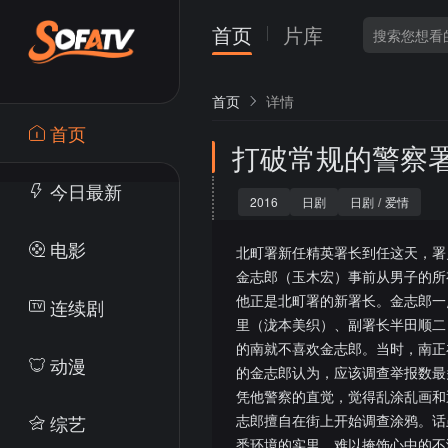
首页
片库
首页
详情
首页
打破常规的警察
今日最新
2016
日剧
日剧
/
爱情
电影
北町署新任精英署长到任这天，署
金志郎（玉木宏）事前从男子的所
他正是北町署的新署长。金志郎一
连续剧
里（泷本美织）、副署长半田顺二
的南就不喜欢金志郎。当时，南正
动漫
的金志郎认为，应该调查举报数最
凭他警察的直觉，觉得乱涂乱画和
综艺
志郎擅自在街上开始调查涂鸦。话
悉环境的实里，难以掩饰心中的不