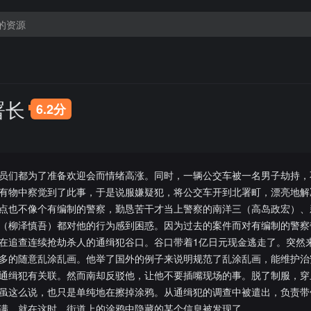
署长
6.2分
员们都为了准备欢迎会而情绪高涨。同时，一辆公交车被一名男子劫持，
有物中察觉到了此事，于是说服嫌疑犯，将公交车开到北署町，漂亮地解
点也不像个有编制的警察，勤恳苦干才当上警察的南洋三（高岛政宏）、
（柳泽慎吾）都对他的行为感到困惑。因为过去的案件而对有编制的警察
在追查连续抢劫杀人的通缉犯谷口。谷口带着1亿日元现金逃走了。突然
多的随意乱涂乱画。他举了国外的例子来说明规范了乱涂乱画，能维护治
通缉犯有关联。然而南却反驳他，让他不要插嘴现场的事。脱了制服，穿
虽这么说，也只是单纯地在擦掉涂鸦。从通缉犯的调查中被遣出，负责带
满。就在这时，街道上的涂鸦中隐藏的某个信息被发现了……