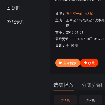
短剧
导演：
石川淳一/山内大辅
主演：
玉木宏
/
高岛政宏
/
泷本美
纪录片
臣
首播：
2016-01-01
最后更新：
2026-07-19T19:37:3
集数：
全 10 集
立即播放
收藏
选集播放
分集介绍
第1集
第2集