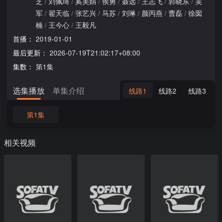
芝
/
刘佩琦
/
奚美娟
/
侯勇
/
聂远
/
王志飞
/
郭晓东
/
吴
军
/
翟天临
/
张艺兴
/
马苏
/
刘琳
/
颜丙燕
/
曹磊
/
徐囡
楠
/
王今心
/
王毅凡
首播：
2019-01-01
最后更新：
2026-07-19T21:02:17+08:00
集数：
第1集
选集播放
单集介绍
线路1
线路2
线路3
第1集
相关视频