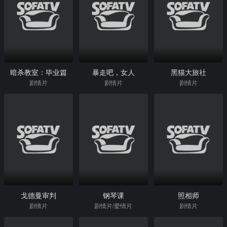
暗杀教室：毕业篇
暴走吧，女人
黑猫大旅社
剧情片
剧情片
剧情片
戈德曼审判
钢琴课
照相师
剧情片
剧情片/爱情片
剧情片