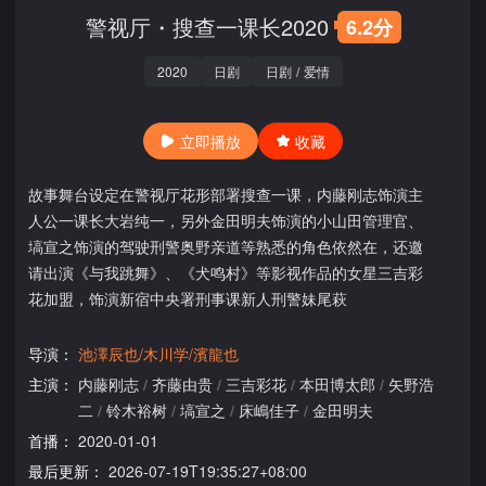
警视厅・搜查一课长2020
6.2分
2020
日剧
日剧
/
爱情
立即播放
收藏
故事舞台设定在警视厅花形部署搜查一课，内藤刚志饰演主
人公一课长大岩纯一，另外金田明夫饰演的小山田管理官、
塙宣之饰演的驾驶刑警奥野亲道等熟悉的角色依然在，还邀
请出演《与我跳舞》、《犬鸣村》等影视作品的女星三吉彩
花加盟，饰演新宿中央署刑事课新人刑警妹尾萩
导演：
池澤辰也/木川学/濱龍也
主演：
内藤刚志
/
齐藤由贵
/
三吉彩花
/
本田博太郎
/
矢野浩
二
/
铃木裕树
/
塙宣之
/
床嶋佳子
/
金田明夫
首播：
2020-01-01
最后更新：
2026-07-19T19:35:27+08:00