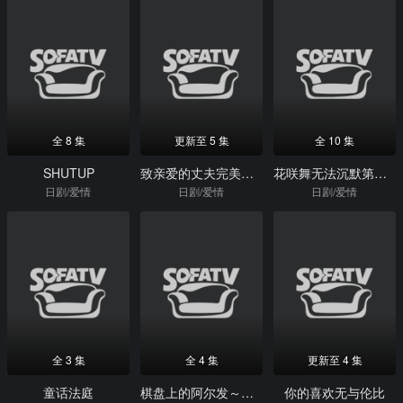
全 8 集
更新至 5 集
全 10 集
SHUTUP
致亲爱的丈夫完美妻子的谎言
花咲舞无法沉默第三季
日剧/爱情
日剧/爱情
日剧/爱情
全 3 集
全 4 集
更新至 4 集
童话法庭
棋盘上的阿尔发～约定的将棋～
你的喜欢无与伦比