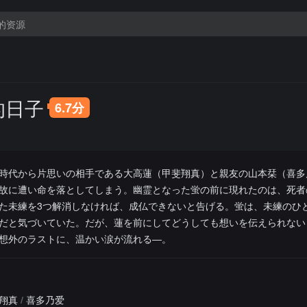
的日子
6.7分
時代から片思いの相手である大高蓮（甲斐翔真）と親友の山本栞（喜多
故に遭い命を落としてしまう。幽霊となった蛍の前に現れたのは、死者
た未練を3つ解消しなければ、成仏できないと告げる。蛍は、未練のひ
だと気づいていた。だが、蓮を前にしてどうしても想いを伝えられない
想外のラストに、温かい涙が流れる―。
翔真
/
喜多乃爱