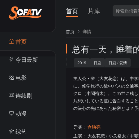
首页
片库
首页
详情
首页
总有一天，睡着
今日最新
2019
日剧
日剧
/
爱情
电影
主人公・蛍（大友花恋）は、中学
に、修学旅行の途中バスの交通事
クロ（小関裕太）。この世に残し
连续剧
片想いしている蓮に告白すること
の決心の先にあった秘密とは？予
动漫
导演：
宫胁亮
综艺
主演：
大友花恋
/
小关裕太
/
甲斐