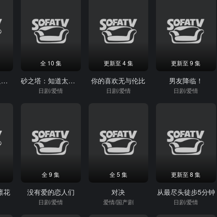
全 10 集
更新至 4 集
更新至 9 集
真凶标签周刊追求之人物档案
砂之塔：知道太多事情的邻居
你的喜欢无与伦比
男友降临！
日剧/爱情
日剧/爱情
日剧/爱情
全 9 集
全 5 集
更新至 8 集
凛花
没有爱的恋人们
对决
从最尽头徒步5分钟
日剧/爱情
爱情/国产剧
日剧/爱情