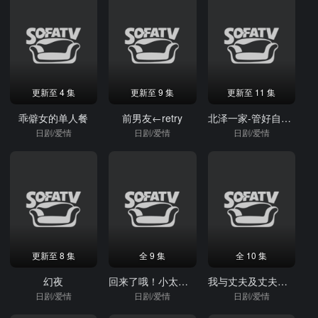
更新至 4 集
更新至 9 集
更新至 11 集
乖僻女的单人餐
前男友←retry
北泽一家-管好自家事-
日剧/爱情
日剧/爱情
日剧/爱情
更新至 8 集
全 9 集
全 10 集
幻夜
回来了哦！小太郎一个人生活
我与丈夫及丈夫的男友
日剧/爱情
日剧/爱情
日剧/爱情