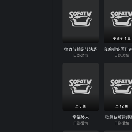
更新至 4 集
律政节拍逆转法庭
日剧/爱情
日剧/爱情
全 8 集
全 12 集
幸福终末
歌舞伎町律师
日剧/爱情
日剧/爱情