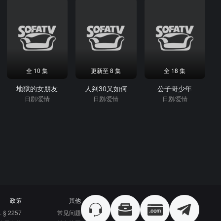
全 10 集
更新至 8 集
全 18 集
地狱的女朋友
人到30又如何
公子哥少年
日剧/爱情
日剧/爱情
日剧/爱情
政策
其他
. § 2257
常见问题