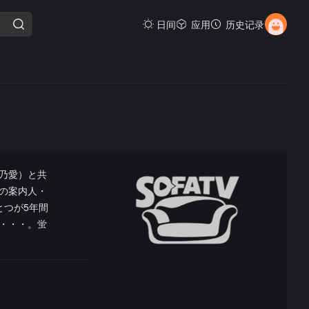
日间
应用
历史记录
乃愛）と共
の案内人・
とつが5年間
・・・。蛍