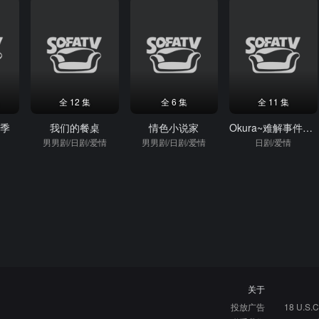
全 12 集
全 6 集
全 11 集
七季
我们的餐桌
情色小说家
Okura~难解事件搜查~
男男剧/日剧/爱情
男男剧/日剧/爱情
日剧/爱情
关于
投放广告
18 U.S.C