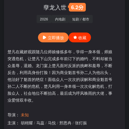
孽龙入世
6.2分
2026
内地剧
短剧
/
都市
立即播放
收藏
楚凡在藏娇观跟随几位师娘修炼多年，学得一身本领，师娘
突遇危机，让楚凡下山完成多年前订下的婚约，不料却被当
众羞辱，退婚。龙门宴上楚凡面对反派的挑衅和羞辱，不断
反击，利用高身份打脸！因为商业魁首爷孙二人为他出头，
他治好了魁首的绝症！面临众人一次次的误解和商业魁首爷
孙二人不断的危机，楚凡利用一身本领一次次化解危机，打
脸众人，社会地位不断抬高，最后成为呼风唤雨的大佬，事
业爱情双丰收。
导演：
未知
主演：
胡栩耀
/
马蕊
/
马悦
/
邢恩冉
/
张灯振