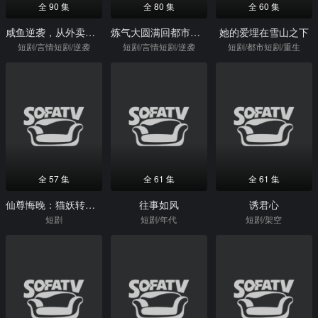
全 90 集
全 80 集
全 60 集
咸鱼逆袭，从外卖员到综艺顶流
炼气大圆满回都市分手你哭什么
她的爱埋在雪山之下
短剧/言情短剧/逆袭
短剧/言情短剧/逆袭
短剧/都市短剧/重生
全 57 集
全 61 集
全 61 集
仙尊悔晚：猫妖转身嫁魔尊
往事如风
诱君心
短剧
短剧/年代
短剧/架空