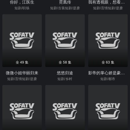
你好，江医生
霓凰传
我有透视眼，想看哪儿看哪儿
短剧/职场
短剧/古装短剧/逆袭
短剧/言情短剧/逆袭
全 49 集
全 58 集
全 63 集
微微小姐华丽归来
悠悠归途
影帝的掌心娇是豪门千金
短剧/言情短剧/逆袭
短剧/乡村
短剧/都市