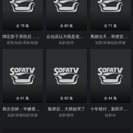
全 78 集
全 80 集
全 71 集
绑定影子系统后，我成了校草的心尖宠
众仙误认为我是老祖，纷纷发红包
离婚当天，和便宜老公双双穿到古代养娃
甜宠/短剧/系统/校园
短剧/架空
短剧/穿越短剧/穿越
全 61 集
全 82 集
全 44 集
再次尝鲜：半糖青梅心尖宠
叛师后，大师姐哭了
十年错付，新郎不是你（51集）Ai短剧
短剧/穿越短剧/穿越
短剧/都市
短剧/ai