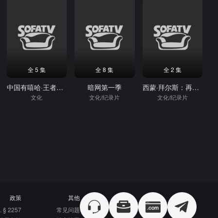
全 5 集
全 8 集
全 2 集
中国有嘻哈·王者之路
暗网第一季
西蒙·拜尔斯：再战奥运
文化
文化/纪录片
文化/纪录片
政策
其他
. § 2257
常见问题