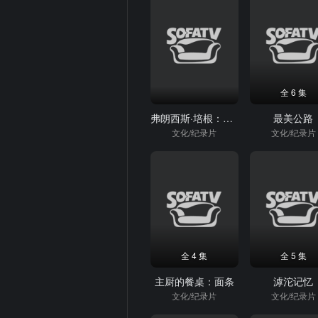
全 6 集
弗朗西斯·培根：暴力画笔
最美公路
文化/纪录片
文化/纪录片
全 4 集
全 5 集
主厨的餐桌：面条
滹沱记忆
文化/纪录片
文化/纪录片