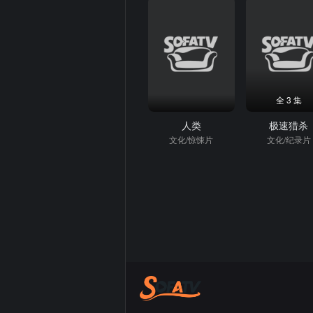
全 3 集
人类
极速猎杀
文化/惊悚片
文化/纪录片