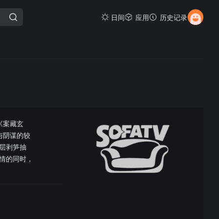
日间
应用
历史记录
《案藏玄
与阴谋的较
层剥笋抽
情的同时，