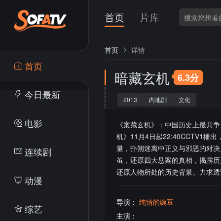
首页
片库
首页
详情
首页
暗藏玄机
6.3分
今日最新
2013
内地剧
文化
电影
《案藏玄机》：中国历史上最具争
机》11月4日起22:40CCT
量，扑朔迷离中正义与邪恶的对决
连续剧
茧，还原四大悬案的真相，揭露历
还原人物所处的历史背景。力求透
动漫
导演：
纯情的豌豆
综艺
主演：