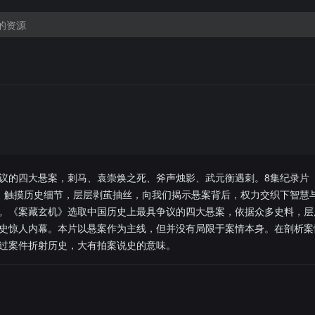
议的四大悬案，刺马、袁崇焕之死、斧声烛影、武元衡遇刺。8集纪录片
V1播出，触摸历史细节，层层剥茧抽丝，向我们揭示悬案背后，权力交织下智慧
。《案藏玄机》选取中国历史上最具争议的四大悬案，依据众多史料，层
史惊人内幕。本片以悬案作为主线，但并没有局限于案情本身。在剖析案
过案件折射历史，大有拍案说史的意味。