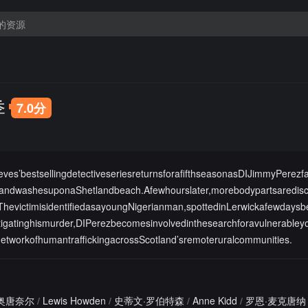
季
7.0分
ves’bestsellingdetectiveseriesreturnsforafifthseasonasDIJimmyPerez
handwashesuponaShetlandbeach.Afewhourslater,morebodypartsaredis
ThevictimisidentifiedasayoungNigerianman,spottedinLerwickafewdaysb
tigatinghismurder,DIPerezbecomesinvolvedinthesearchforavulnerabl
etworkofhumantraffickingacrossScotland’sremoteruralcommunities.
奥唐奈尔
/
Lewis Howden
/
史蒂文·罗伯特森
/
Anne Kidd
/
罗恩·麦克唐纳