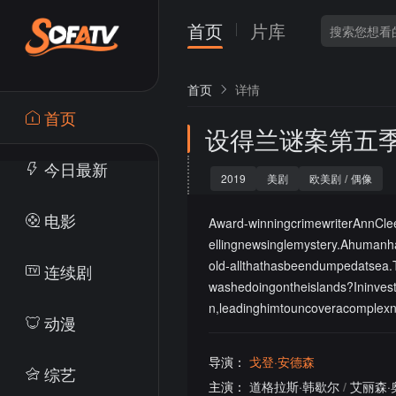
首页
片库
首页
详情
首页
设得兰谜案第五
今日最新
2019
美剧
欧美剧
/
偶像
电影
Award-winningcrimewriterAnnClee
ellingnewsinglemystery.Ahuman
old-allthathasbeendumpedatsea.
连续剧
washedoingontheislands?Ininves
n,leadinghimtouncoveracomplexn
动漫
导演：
戈登·安德森
综艺
主演：
道格拉斯·韩歇尔
/
艾丽森·