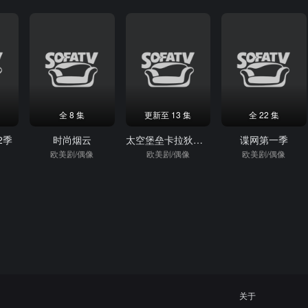
全 8 集
更新至 13 集
全 22 集
2季
时尚烟云
太空堡垒卡拉狄加第一季
谍网第一季
欧美剧/偶像
欧美剧/偶像
欧美剧/偶像
关于