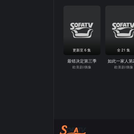
更新至 6 集
全 21 集
最错决定第三季
如此一家人第
欧美剧/偶像
欧美剧/偶像