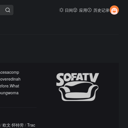
日间
应用
历史记录
facesacomp
coveredinah
efore.What
eyoungwoma
/
欧文·怀特劳
/
Trac