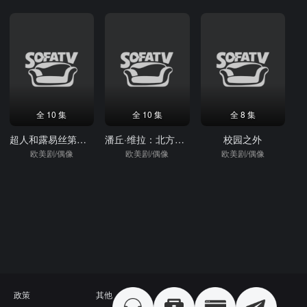
全 10 集
全 10 集
全 8 集
超人和露易丝第四季
潘丘·维拉：北方的半人马
校园之外
欧美剧/偶像
欧美剧/偶像
欧美剧/偶像
政策
其他