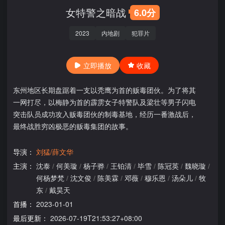
女特警之暗战
6.0分
2023
内地剧
犯罪片
立即播放
收藏
东州地区长期盘踞着一支以秃鹰为首的贩毒团伙。为了将其
一网打尽，以梅静为首的霹雳女子特警队及梁壮等男子闪电
突击队员成功攻入贩毒团伙的制毒基地，经历一番激战后，
最终战胜穷凶极恶的贩毒集团的故事。
导演：
刘猛/薛文华
主演：
沈泰
/
何美璇
/
杨子骅
/
王铂清
/
毕雪
/
陈冠英
/
魏晓璇
/
何杨梦梵
/
沈文俊
/
陈美霖
/
邓薇
/
穆乐恩
/
汤朵儿
/
牧
东
/
戴昊天
首播：
2023-01-01
最后更新：
2026-07-19T21:53:27+08:00