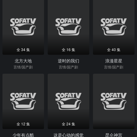
全 34 集
全 16 集
全 40 集
北方大地
逆时的我们
浪漫星星
言情/国产剧
言情/国产剧
言情/国产剧
全 12 集
全 24 集
少年有点酷
这是心动的感觉
昆仑神宫