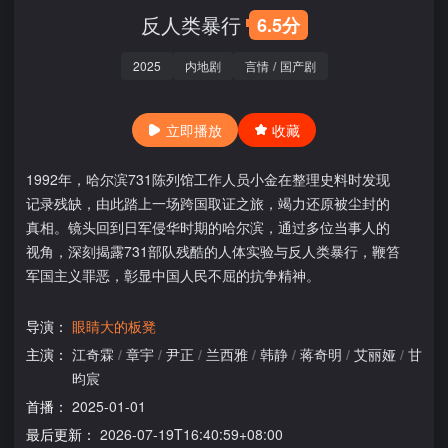
反人类暴行
6.5分
2025
内地剧
言情
/
国产剧
立即播放
收藏
1992年，哈尔滨731陈列馆工作人员小金在整理史料时发现
记录残缺，由此踏上一场跨国取证之旅，竭力还原被尘封的
真相。镜头回到日军侵华时期的哈尔滨，通过多位当事人的
视角，深刻揭露731部队残酷的人体实验与反人类暴行，鞭笞
军国主义罪恶，彰显中国人民不屈的抗争精神。
导演：
眼睛大的板凳
主演：
江奇霖
/
章宇
/
尹正
/
兰西雅
/
韩静
/
蒋奇明
/
艾丽娅
/
甘
昀宸
首播：
2025-01-01
最后更新：
2026-07-19T16:40:59+08:00