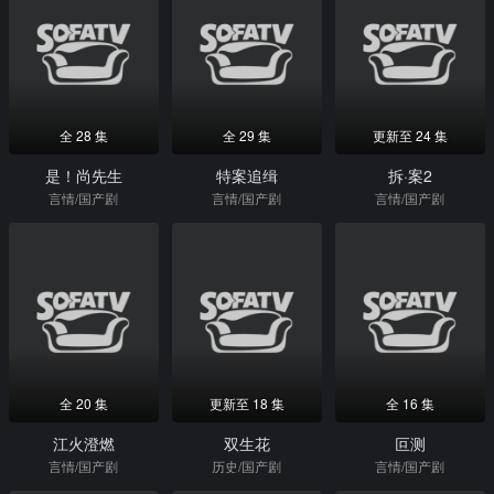
全 28 集
全 29 集
更新至 24 集
是！尚先生
特案追缉
拆·案2
言情/国产剧
言情/国产剧
言情/国产剧
全 20 集
更新至 18 集
全 16 集
江火澄燃
双生花
叵测
言情/国产剧
历史/国产剧
言情/国产剧