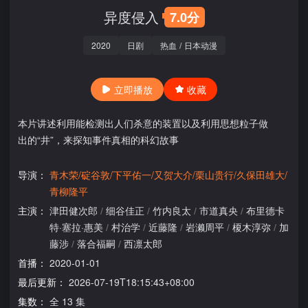
异度侵入
7.0分
2020
日剧
热血
/
日本动漫
立即播放
收藏
本片讲述利用能检测出人们杀意的装置以及利用思想粒子做
出的“井”，来探知事件真相的科幻故事
导演：
青木荣/碇谷敦/下平佑一/又贺大介/栗山贵行/久保田雄大/
青柳隆平
主演：
津田健次郎
/
细谷佳正
/
竹内良太
/
市道真央
/
布里德卡
特·塞拉·惠美
/
村治学
/
近藤隆
/
岩濑周平
/
榎木淳弥
/
加
藤涉
/
落合福嗣
/
西凛太郎
首播：
2020-01-01
最后更新：
2026-07-19T18:15:43+08:00
集数：
全 13 集