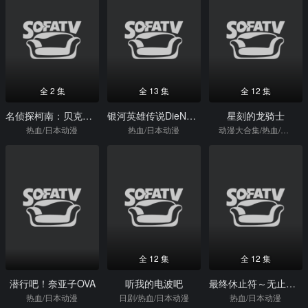
全 2 集
全 13 集
全 12 集
名侦探柯南：贝克街的亡灵
银河英雄传说DieNeueThese邂逅
星刻的龙骑士
热血/日本动漫
热血/日本动漫
动漫大合集/热血/日本动漫
全 12 集
全 12 集
潜行吧！奈亚子OVA
听我的电波吧
最终休止符～无止境的螺旋物语～
热血/日本动漫
日剧/热血/日本动漫
热血/日本动漫